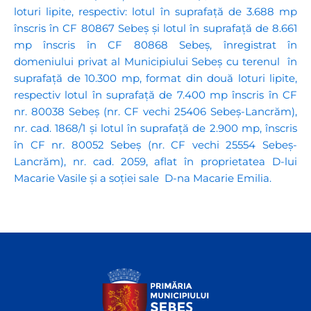
loturi lipite, respectiv: lotul în suprafață de 3.688 mp
înscris în CF 80867 Sebeș și lotul în suprafață de 8.661
mp înscris în CF 80868 Sebeș, înregistrat în
domeniului privat al Municipiului Sebeș cu terenul în
suprafață de 10.300 mp, format din două loturi lipite,
respectiv lotul în suprafață de 7.400 mp înscris în CF
nr. 80038 Sebeș (nr. CF vechi 25406 Sebeș-Lancrăm),
nr. cad. 1868/1 și lotul în suprafață de 2.900 mp, înscris
în CF nr. 80052 Sebeș (nr. CF vechi 25554 Sebeș-
Lancrăm), nr. cad. 2059, aflat în proprietatea D-lui
Macarie Vasile și a soției sale D-na Macarie Emilia.