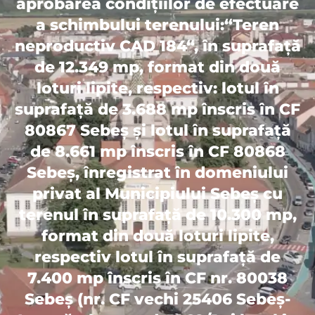
aprobarea condițiilor de efectuare
a schimbului terenului:“Teren
neproductiv CAD 184“, în suprafață
de 12.349 mp, format din două
loturi lipite, respectiv: lotul în
suprafață de 3.688 mp înscris în CF
80867 Sebeș și lotul în suprafață
de 8.661 mp înscris în CF 80868
Sebeș, înregistrat în domeniului
privat al Municipiului Sebeș cu
terenul în suprafață de 10.300 mp,
format din două loturi lipite,
respectiv lotul în suprafață de
7.400 mp înscris în CF nr. 80038
Sebeș (nr. CF vechi 25406 Sebeș-