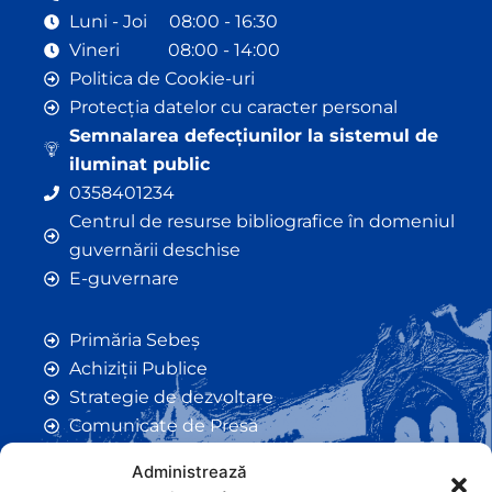
Luni - Joi 08:00 - 16:30
Vineri 08:00 - 14:00
Politica de Cookie-uri
Protecția datelor cu caracter personal
Semnalarea defecțiunilor la sistemul de
iluminat public
0358401234
Centrul de resurse bibliografice în domeniul
guvernării deschise
E-guvernare
Primăria Sebeș
Achiziții Publice
Strategie de dezvoltare
Comunicate de Presă
Taxe și Impozite Locale
Administrează
Anunțuri