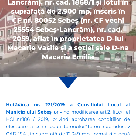
Lancrăm), nr. cad. 1868/1 și lotul în
suprafață de 2.900 mp, înscris în
CF nr. 80052 Sebeș (nr. CF vechi
25554 Sebeș-Lancrăm), nr. cad.
2059, aflat în proprietatea D-lui
Macarie Vasile și a soției sale D-na
Macarie Emilia
Hotărârea nr. 221/2019 a Consiliului Local al
Municipiului Sebeș
privind modificarea art.2, lit.c) al
HCL.nr.186 / 2019, privind aprobarea condițiilor de
efectuare a schimbului terenului:“Teren neproductiv
CAD 184“, în suprafață de 12.349 mp, format din două