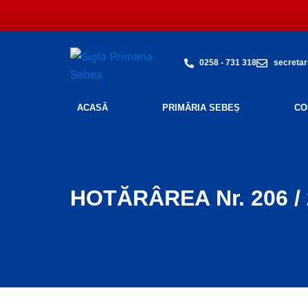
Skip
to
content
0258 - 731 318
secretar
ACASĂ
PRIMĂRIA SEBEȘ
CO
HOTĂRÂREA Nr. 206 /