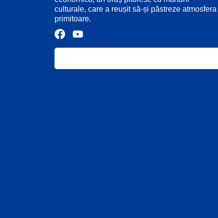
culturale, care a reușit să-și păstreze atmosfera
primitoare.
F
Y
a
o
c
u
e
t
b
u
o
b
o
e
k