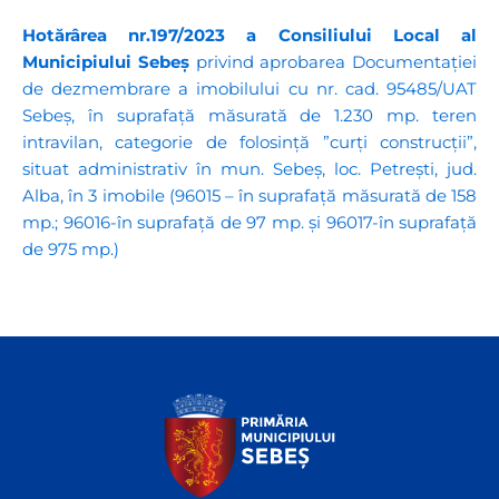
Hotărârea nr.197/2023 a Consiliului Local al
Municipiului Sebeș
privind aprobarea Documentației
de dezmembrare a imobilului cu nr. cad. 95485/UAT
Sebeș, în suprafață măsurată de 1.230 mp. teren
intravilan, categorie de folosință ”curți construcții”,
situat administrativ în mun. Sebeș, loc. Petrești, jud.
Alba, în 3 imobile (96015 – în suprafață măsurată de 158
mp.; 96016-în suprafață de 97 mp. și 96017-în suprafață
de 975 mp.)