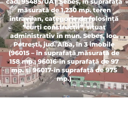
cad. 95485/UAT Sebeș, în suprafață
măsurată de 1.230 mp. teren
intravilan, categorie de folosință
”curți construcții”, situat
administrativ în mun. Sebeș, loc.
Petrești, jud. Alba, în 3 imobile
(96015 – în suprafață măsurată de
158 mp.; 96016-în suprafață de 97
mp. și 96017-în suprafață de 975
mp.)