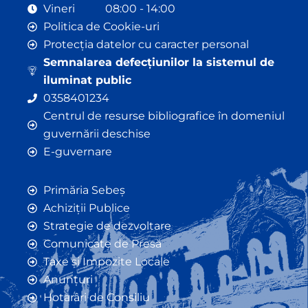
Vineri 08:00 - 14:00
Politica de Cookie-uri
Protecția datelor cu caracter personal
Semnalarea defecțiunilor la sistemul de
iluminat public
0358401234
Centrul de resurse bibliografice în domeniul
guvernării deschise
E-guvernare
Primăria Sebeș
Achiziții Publice
Strategie de dezvoltare
Comunicate de Presă
Taxe și Impozite Locale
Anunțuri
Hotarâri de Consiliu