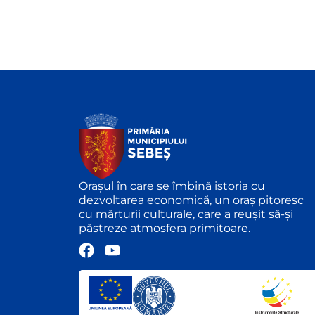
Orașul în care se îmbină istoria cu
dezvoltarea economică, un oraș pitoresc
cu mărturii culturale, care a reușit să-și
păstreze atmosfera primitoare.
F
Y
a
o
c
u
e
t
b
u