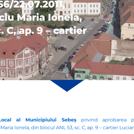
56/22.07.2011,
ciu Maria Ionela,
 C, ap. 9 – cartier
Local al Municipiului Sebeș
privind aprobarea pre
aria Ionela, din blocul ANL 53, sc. C, ap. 9 – cartier Lucia