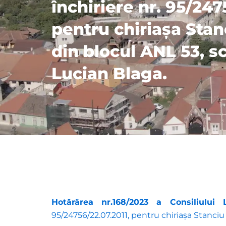
închiriere nr. 95/247
pentru chiriaşa Stan
din blocul ANL 53, sc.
Lucian Blaga.
Hotărârea nr.168/2023 a Consiliului 
95/24756/22.07.2011, pentru chiriaşa Stanciu M