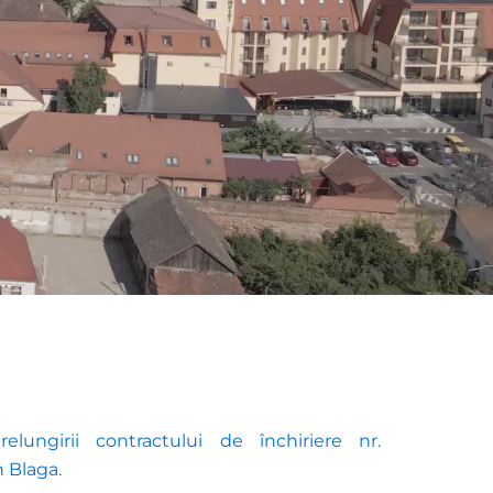
lungirii contractului de închiriere nr.
n Blaga.