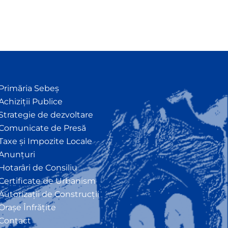
Primăria Sebeș
Achiziții Publice
Strategie de dezvoltare
Comunicate de Presă
Taxe și Impozite Locale
Anunțuri
Hotarâri de Consiliu
Certificate de Urbanism
Autorizații de Construcții
Orașe Înfrățite
Contact