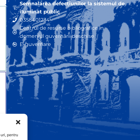
Semnalarea defecțiunilor la sistemul de
iluminat public
0358401234
Centrul de resurse bibliografice în
domeniul guvernării deschise
E-guvernare
uri, pentru