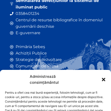
Semnalarea defecțiunilor la sistemul de
iluminat public
0358401234
Centrul de resurse bibliografice în domeniul
guvernării deschise
E-guvernare
Primăria Sebeș
Achiziții Publice
Strategie de dezvoltare
Comunicate de Presă
Taxe și Impozite Locale
Administrează
Anunțuri
consimțământul
Hotarâri de Consiliu
Certificate de Urbanism
Pentru a oferi cea mai bună experiență, folosim tehnologii, cum ar fi
cookie-uri, pentru a stoca și/sau accesa informațiile despre dispozitive.
Autorizații de Construcții
Consimțământul pentru aceste tehnologii ne permite să procesăm date,
Orașe Înfrățite
cum ar fi comportamentul de navigare sau ID-uri unice pe acest site.
Dacă nu îți dai consimțământul sau îți retragi consimțământul dat poate