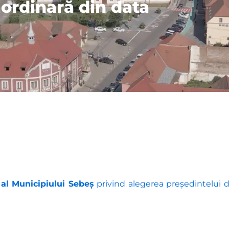
ordinară din data
 al Municipiului Sebeș
privind alegerea președintelui d