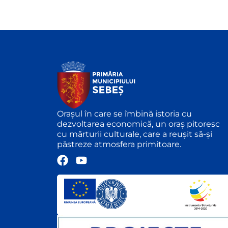
Orașul în care se îmbină istoria cu
dezvoltarea economică, un oraș pitoresc
cu mărturii culturale, care a reușit să-și
păstreze atmosfera primitoare.
F
Y
a
o
c
u
e
t
b
u
o
b
o
e