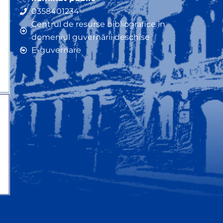
0358401234
Centrul de resurse bibliografice în
domeniul guvernării deschise
E-guvernare