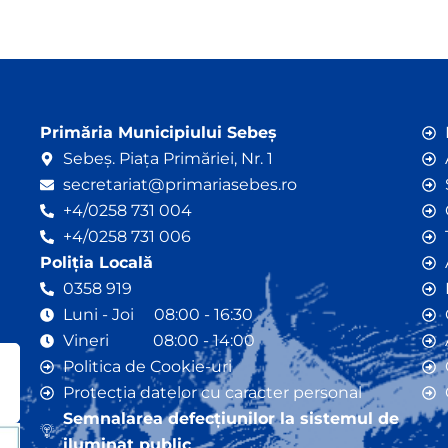
Primăria Municipiului Sebeș
Sebeș. Piața Primăriei, Nr. 1
secretariat@primariasebes.ro
+4/0258 731 004
+4/0258 731 006
Poliția Locală
0358 919
Luni - Joi 08:00 - 16:30
Vineri 08:00 - 14:00
Politica de Cookie-uri
Protecția datelor cu caracter personal
Semnalarea defecțiunilor la sistemul de
iluminat public