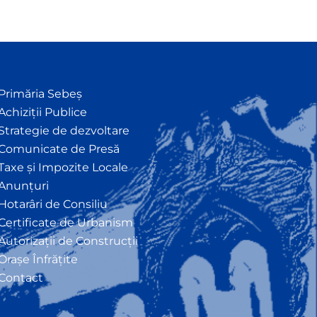
Primăria Sebeș
Achiziții Publice
Strategie de dezvoltare
Comunicate de Presă
Taxe și Impozite Locale
Anunțuri
Hotarâri de Consiliu
Certificate de Urbanism
Autorizații de Construcții
Orașe Înfrățite
Contact