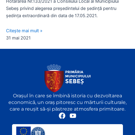
Hotărârea Nr.133/2021 a Consiliului Local al Municipiului
Sebeș privind alegerea președintelui de ședință pentru
ședința extraordinară din data de 17.05.2021.
Citește mai mult »
31 mai 2021
Orașul în care se îmbină istoria cu dezvoltarea
economică, un oraș pitoresc cu mărturii culturale,
care a reușit să-și păstreze atmosfera primitoare.
F
Y
a
o
c
u