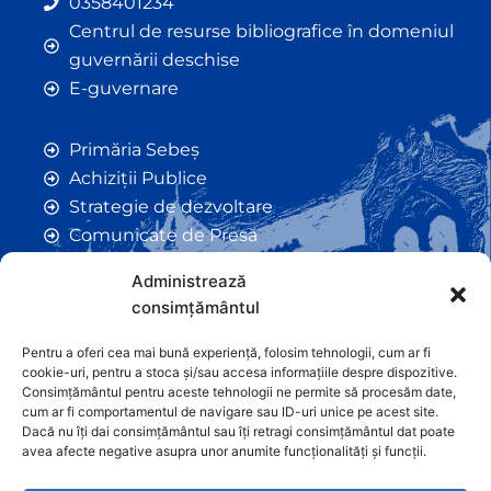
0358401234
Centrul de resurse bibliografice în domeniul
guvernării deschise
E-guvernare
Primăria Sebeș
Achiziții Publice
Strategie de dezvoltare
Comunicate de Presă
Taxe și Impozite Locale
Administrează
Anunțuri
consimțământul
Hotarâri de Consiliu
Certificate de Urbanism
Pentru a oferi cea mai bună experiență, folosim tehnologii, cum ar fi
cookie-uri, pentru a stoca și/sau accesa informațiile despre dispozitive.
Autorizații de Construcții
Consimțământul pentru aceste tehnologii ne permite să procesăm date,
Orașe Înfrățite
cum ar fi comportamentul de navigare sau ID-uri unice pe acest site.
Dacă nu îți dai consimțământul sau îți retragi consimțământul dat poate
Contact
avea afecte negative asupra unor anumite funcționalități și funcții.