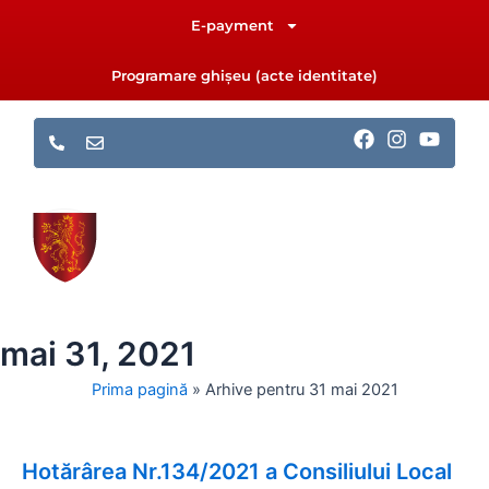
Skip
E-payment
to
content
Programare ghișeu (acte identitate)
F
I
Y
a
n
o
c
s
u
e
t
t
b
a
u
o
g
b
o
r
e
k
a
m
mai 31, 2021
Prima pagină
»
Arhive pentru 31 mai 2021
Hotărârea Nr.134/2021 a Consiliului Local