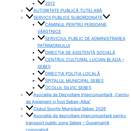
2012
AUTORITATE PUBLICĂ TUTELARĂ
SERVICII PUBLICE SUBORDONATE
CĂMINUL PENTRU PERSOANE
VÂRSTNICE
SERVICIUL PUBLIC DE ADMINISTRAREA
PATRIMONIULUI
DIRECȚIA DE ASISTENȚĂ SOCIALĂ
CENTRUL CULTURAL LUCIAN BLAGA –
SEBEȘ
DIRECȚIA POLIȚIA LOCALĂ
SPITALUL MUNICIPAL SEBEȘ
OCOLUL SILVIC SEBEȘ
Asociația de Dezvoltare Intercomunitară „Centru
de Agrement și Înot Sebeș-Alba”
Clubul Sportiv Municipal Sebeș 2026
Asociația de dezvoltare intercomunitară pentru
transport public zona Sebeș – Guvernanță
corporativă