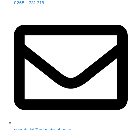
0258 - 731 318
secretariat@primariasebes.ro