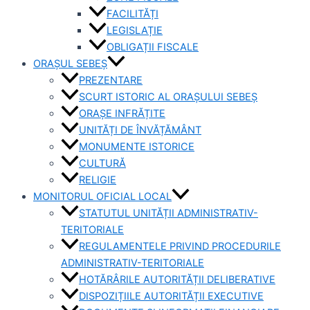
FACILITĂȚI
LEGISLAȚIE
OBLIGAȚII FISCALE
ORAȘUL SEBEȘ
PREZENTARE
SCURT ISTORIC AL ORAȘULUI SEBEȘ
ORAȘE INFRĂȚITE
UNITĂȚI DE ÎNVĂȚĂMÂNT
MONUMENTE ISTORICE
CULTURĂ
RELIGIE
MONITORUL OFICIAL LOCAL
STATUTUL UNITĂȚII ADMINISTRATIV-
TERITORIALE
REGULAMENTELE PRIVIND PROCEDURILE
ADMINISTRATIV-TERITORIALE
HOTĂRÂRILE AUTORITĂȚII DELIBERATIVE
DISPOZIȚIILE AUTORITĂȚII EXECUTIVE