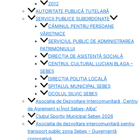
2012
AUTORITATE PUBLICĂ TUTELARĂ
SERVICII PUBLICE SUBORDONATE
CĂMINUL PENTRU PERSOANE
VÂRSTNICE
SERVICIUL PUBLIC DE ADMINISTRAREA
PATRIMONIULUI
DIRECȚIA DE ASISTENȚĂ SOCIALĂ
CENTRUL CULTURAL LUCIAN BLAGA –
SEBEȘ
DIRECȚIA POLIȚIA LOCALĂ
SPITALUL MUNICIPAL SEBEȘ
OCOLUL SILVIC SEBEȘ
Asociația de Dezvoltare Intercomunitară „Centru
de Agrement și Înot Sebeș-Alba”
Clubul Sportiv Municipal Sebeș 2026
Asociația de dezvoltare intercomunitară pentru
transport public zona Sebeș – Guvernanță
corporativă