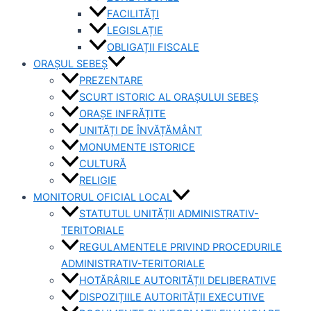
FACILITĂȚI
LEGISLAȚIE
OBLIGAȚII FISCALE
ORAȘUL SEBEȘ
PREZENTARE
SCURT ISTORIC AL ORAȘULUI SEBEȘ
ORAȘE INFRĂȚITE
UNITĂȚI DE ÎNVĂȚĂMÂNT
MONUMENTE ISTORICE
CULTURĂ
RELIGIE
MONITORUL OFICIAL LOCAL
STATUTUL UNITĂȚII ADMINISTRATIV-
TERITORIALE
REGULAMENTELE PRIVIND PROCEDURILE
ADMINISTRATIV-TERITORIALE
HOTĂRÂRILE AUTORITĂȚII DELIBERATIVE
DISPOZIȚIILE AUTORITĂȚII EXECUTIVE