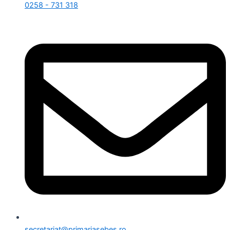
0258 - 731 318
secretariat@primariasebes.ro