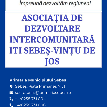
Primăria Municipiului Sebeș
Sebeș. Piața Primăriei, Nr. 1
secretariat@primariasebes.ro
+4/0258 731 004
+4/0258 731 006