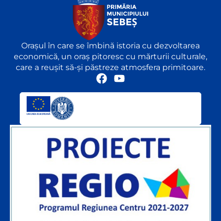
Orașul în care se îmbină istoria cu dezvoltarea
economică, un oraș pitoresc cu mărturii culturale,
care a reușit să-și păstreze atmosfera primitoare.
F
Y
a
o
c
u
e
t
b
u
o
b
o
e
k