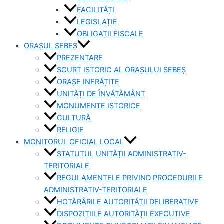
FACILITĂȚI
LEGISLAȚIE
OBLIGAȚII FISCALE
ORAȘUL SEBEȘ
PREZENTARE
SCURT ISTORIC AL ORAȘULUI SEBEȘ
ORAȘE INFRĂȚITE
UNITĂȚI DE ÎNVĂȚĂMÂNT
MONUMENTE ISTORICE
CULTURĂ
RELIGIE
MONITORUL OFICIAL LOCAL
STATUTUL UNITĂȚII ADMINISTRATIV-
TERITORIALE
REGULAMENTELE PRIVIND PROCEDURILE
ADMINISTRATIV-TERITORIALE
HOTĂRÂRILE AUTORITĂȚII DELIBERATIVE
DISPOZIȚIILE AUTORITĂȚII EXECUTIVE