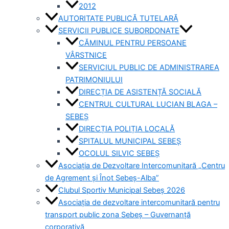
2012
AUTORITATE PUBLICĂ TUTELARĂ
SERVICII PUBLICE SUBORDONATE
CĂMINUL PENTRU PERSOANE
VÂRSTNICE
SERVICIUL PUBLIC DE ADMINISTRAREA
PATRIMONIULUI
DIRECȚIA DE ASISTENȚĂ SOCIALĂ
CENTRUL CULTURAL LUCIAN BLAGA –
SEBEȘ
DIRECȚIA POLIȚIA LOCALĂ
SPITALUL MUNICIPAL SEBEȘ
OCOLUL SILVIC SEBEȘ
Asociația de Dezvoltare Intercomunitară „Centru
de Agrement și Înot Sebeș-Alba”
Clubul Sportiv Municipal Sebeș 2026
Asociația de dezvoltare intercomunitară pentru
transport public zona Sebeș – Guvernanță
corporativă