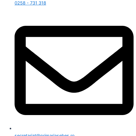
0258 - 731 318
secretariat@primariasebes.ro