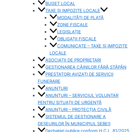
BUGET LOCAL
TAXE ȘI IMPOZITE LOCALE
MODALITĂȚI DE PLATĂ
ZONE FISCALE
LEGISLAȚIE
OBLIGAȚII FISCALE
COMUNICATE – TAXE ȘI IMPOZITE
LOCALE
ASOCIAȚII DE PROPRIETARI
GESTIONAREA CÂINILOR FĂRĂ STĂPÂN
PRESTATORI AVIZAȚI DE SERVICII
FUNERARE
ANUNȚURI
ANUNȚURI – SERVICIUL VOLUNTAR
PENTRU SITUAȚII DE URGENȚĂ
ANUNȚURI – PROTECȚIA CIVILĂ
SISTEMUL DE GESTIONARE A
DEȘEURILOR ÎN MUNICIPIUL SEBEȘ
Dezbateri publice conform H.C.L. 81/2025