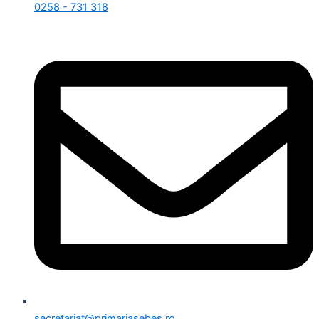
0258 - 731 318
secretariat@primariasebes.ro