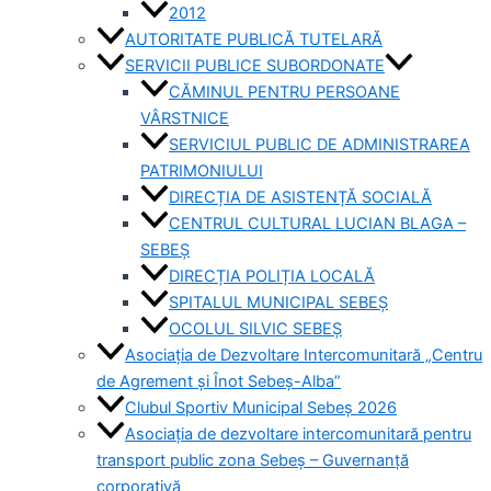
2012
AUTORITATE PUBLICĂ TUTELARĂ
SERVICII PUBLICE SUBORDONATE
CĂMINUL PENTRU PERSOANE
VÂRSTNICE
SERVICIUL PUBLIC DE ADMINISTRAREA
PATRIMONIULUI
DIRECȚIA DE ASISTENȚĂ SOCIALĂ
CENTRUL CULTURAL LUCIAN BLAGA –
SEBEȘ
DIRECȚIA POLIȚIA LOCALĂ
SPITALUL MUNICIPAL SEBEȘ
OCOLUL SILVIC SEBEȘ
Asociația de Dezvoltare Intercomunitară „Centru
de Agrement și Înot Sebeș-Alba”
Clubul Sportiv Municipal Sebeș 2026
Asociația de dezvoltare intercomunitară pentru
transport public zona Sebeș – Guvernanță
corporativă