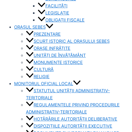
FACILITĂȚI
LEGISLAȚIE
OBLIGAȚII FISCALE
ORAȘUL SEBEȘ
PREZENTARE
SCURT ISTORIC AL ORAȘULUI SEBEȘ
ORAȘE INFRĂȚITE
UNITĂȚI DE ÎNVĂȚĂMÂNT
MONUMENTE ISTORICE
CULTURĂ
RELIGIE
MONITORUL OFICIAL LOCAL
STATUTUL UNITĂȚII ADMINISTRATIV-
TERITORIALE
REGULAMENTELE PRIVIND PROCEDURILE
ADMINISTRATIV-TERITORIALE
HOTĂRÂRILE AUTORITĂȚII DELIBERATIVE
DISPOZIȚIILE AUTORITĂȚII EXECUTIVE