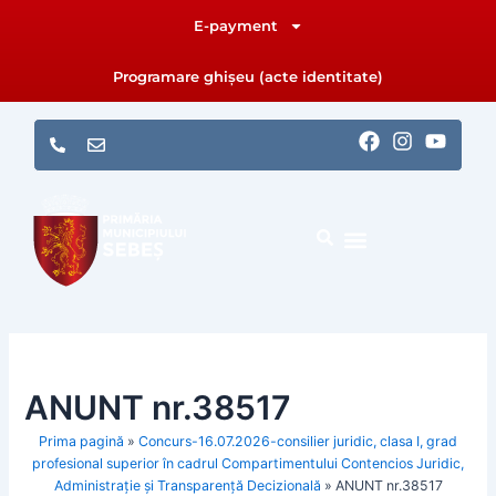
Skip
E-payment
to
content
Programare ghișeu (acte identitate)
F
I
Y
a
n
o
c
s
u
e
t
t
b
a
u
o
g
b
o
r
e
k
a
m
ANUNT nr.38517
Prima pagină
»
Concurs-16.07.2026-consilier juridic, clasa I, grad
profesional superior în cadrul Compartimentului Contencios Juridic,
Administrație și Transparență Decizională
»
ANUNT nr.38517