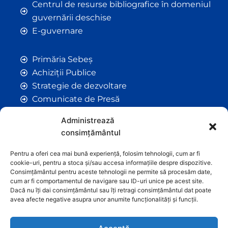
Centrul de resurse bibliografice în domeniul
guvernării deschise
E-guvernare
Primăria Sebeș
Achiziții Publice
Strategie de dezvoltare
Comunicate de Presă
Taxe și Impozite Locale
Administrează
Anunțuri
consimțământul
Hotarâri de Consiliu
Certificate de Urbanism
Pentru a oferi cea mai bună experiență, folosim tehnologii, cum ar fi
cookie-uri, pentru a stoca și/sau accesa informațiile despre dispozitive.
Autorizații de Construcții
Consimțământul pentru aceste tehnologii ne permite să procesăm date,
Orașe Înfrățite
cum ar fi comportamentul de navigare sau ID-uri unice pe acest site.
Dacă nu îți dai consimțământul sau îți retragi consimțământul dat poate
Contact
avea afecte negative asupra unor anumite funcționalități și funcții.