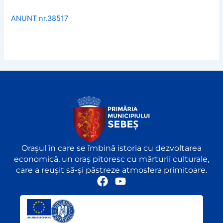
ANUNT nr.38517
Orașul în care se îmbină istoria cu dezvoltarea
economică, un oraș pitoresc cu mărturii culturale,
care a reușit să-și păstreze atmosfera primitoare.
F
Y
a
o
c
u
e
t