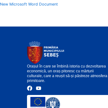
New Microsoft Word Document
Orașul în care se îmbină istoria cu dezvoltarea
economică, un oraș pitoresc cu mărturii
culturale, care a reușit să-și păstreze atmosfera
primitoare.
F
Y
a
o
c
u
e
t