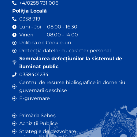
+4/0258 731 006
Poliția Locală
0358 919
Luni - Joi 08:00 - 16:30
Vineri 08:00 - 14:00
Politica de Cookie-uri
Protecția datelor cu caracter personal
Semnalarea defecțiunilor la sistemul de
iluminat public
0358401234
Centrul de resurse bibliografice în domeniul
guvernării deschise
E-guvernare
Primăria Sebeș
Achiziții Publice
Strategie de dezvoltare