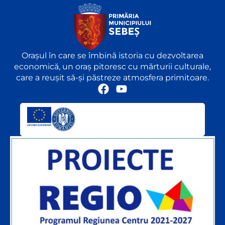
Orașul în care se îmbină istoria cu dezvoltarea
economică, un oraș pitoresc cu mărturii culturale,
care a reușit să-și păstreze atmosfera primitoare.
F
Y
a
o
c
u
e
t
b
u
o
b
o
e
k