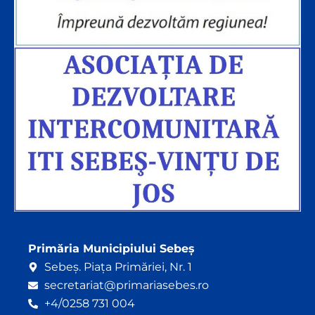
Primăria Municipiului Sebeș
Sebeș. Piața Primăriei, Nr. 1
secretariat@primariasebes.ro
+4/0258 731 004