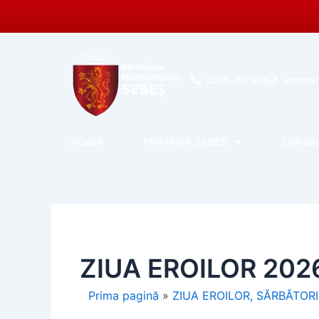
Skip
to
content
0258 - 731 318
secreta
ACASĂ
PRIMĂRIA SEBEȘ
CONSIL
ZIUA EROILOR 2026
Prima pagină
»
ZIUA EROILOR, SĂRBĂTOR