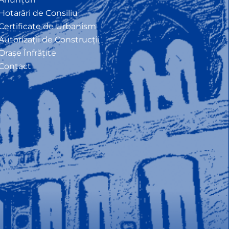
Hotarâri de Consiliu
Certificate de Urbanism
Autorizații de Construcții
Orașe Înfrățite
Contact