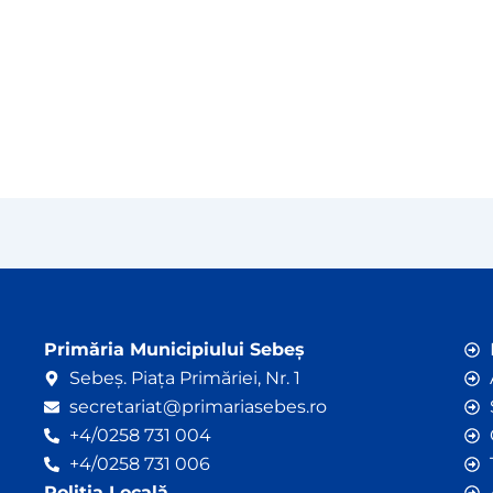
Primăria Municipiului Sebeș
Sebeș. Piața Primăriei, Nr. 1
secretariat@primariasebes.ro
+4/0258 731 004
+4/0258 731 006
Poliția Locală