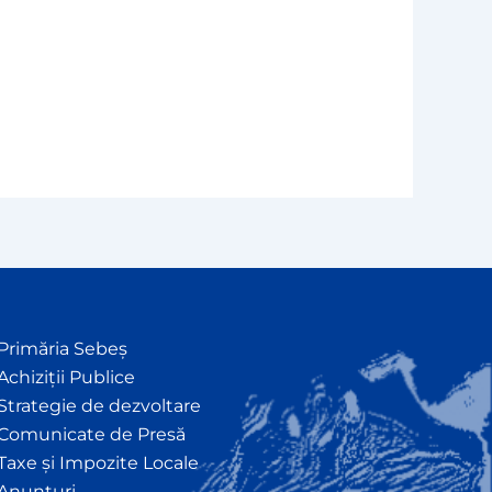
Primăria Sebeș
Achiziții Publice
Strategie de dezvoltare
Comunicate de Presă
Taxe și Impozite Locale
Anunțuri