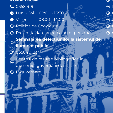
0358 919
Luni - Joi 08:00 - 16:30
Vineri 08:00 - 14:00
Politica de Cookie-uri
Protecția datelor cu caracter personal
Semnalarea defecțiunilor la sistemul de
iluminat public
0358401234
Centrul de resurse bibliografice în
domeniul guvernării deschise
E-guvernare