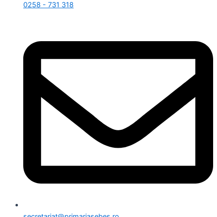
0258 - 731 318
secretariat@primariasebes.ro