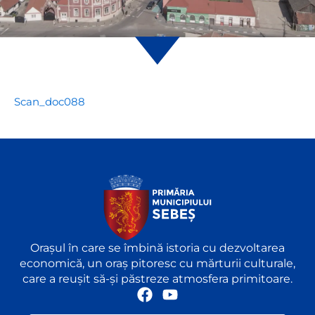
Scan_doc088
Orașul în care se îmbină istoria cu dezvoltarea
economică, un oraș pitoresc cu mărturii culturale,
care a reușit să-și păstreze atmosfera primitoare.
F
Y
a
o