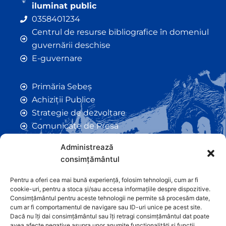
iluminat public
0358401234
Centrul de resurse bibliografice în domeniul
guvernării deschise
E-guvernare
Primăria Sebeș
Achiziții Publice
Strategie de dezvoltare
Comunicate de Presă
Taxe și Impozite Locale
Administrează
Anunțuri
consimțământul
Hotarâri de Consiliu
Certificate de Urbanism
Pentru a oferi cea mai bună experiență, folosim tehnologii, cum ar fi
cookie-uri, pentru a stoca și/sau accesa informațiile despre dispozitive.
Autorizații de Construcții
Consimțământul pentru aceste tehnologii ne permite să procesăm date,
Orașe Înfrățite
cum ar fi comportamentul de navigare sau ID-uri unice pe acest site.
Dacă nu îți dai consimțământul sau îți retragi consimțământul dat poate
Contact
avea afecte negative asupra unor anumite funcționalități și funcții.