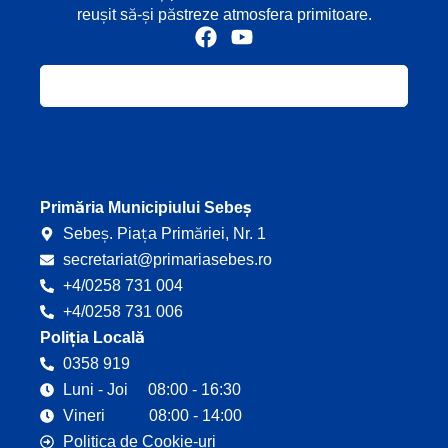
reușit să-și păstreze atmosfera primitoare.
F
Y
a
o
c
u
e
t
b
u
o
b
o
e
k
Primăria Municipiului Sebeș
Sebeș. Piața Primăriei, Nr. 1
secretariat@primariasebes.ro
+4/0258 731 004
+4/0258 731 006
Poliția Locală
0358 919
Luni - Joi 08:00 - 16:30
Vineri 08:00 - 14:00
Politica de Cookie-uri