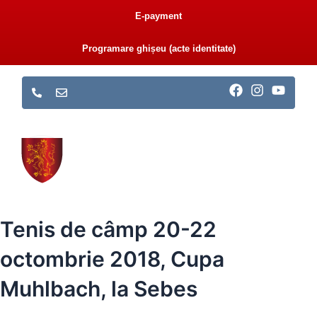
Skip
E-payment
to
content
Programare ghișeu (acte identitate)
F
I
Y
a
n
o
c
s
u
e
t
t
b
a
u
o
g
b
o
r
e
k
a
m
PRIMĂRIA SEBEȘ
CONSILIUL LOCAL
E-ADMINISTRAȚIE
MONITORUL OFICIAL LOCAL
Tenis de câmp 20-22
octombrie 2018, Cupa
Muhlbach, la Sebes