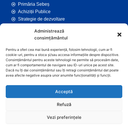
Primăria Sebeș
Achiziții Publice
Strategie de dezvoltare
Comunicate de Presă
Administrează
Taxe și Impozite Locale
consimțământul
Anunțuri
Hotarâri de Consiliu
Pentru a oferi cea mai bună experiență, folosim tehnologii, cum ar fi
cookie-uri, pentru a stoca și/sau accesa informațiile despre dispozitive.
Certificate de Urbanism
Consimțământul pentru aceste tehnologii ne permite să procesăm date,
Autorizații de Construcții
cum ar fi comportamentul de navigare sau ID-uri unice pe acest site.
Dacă nu îți dai consimțământul sau îți retragi consimțământul dat poate
Orașe Înfrățite
avea afecte negative asupra unor anumite funcționalități și funcții.
Contact
Acceptă
Refuză
Vezi preferințele
Graficã și dezvoltare website