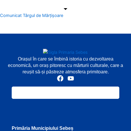
Comunicat Târgul de Mărțișoare
Orașul în care se îmbină istoria cu dezvoltarea
economică, un oraș pitoresc cu mărturii culturale, care a
reușit să-și păstreze atmosfera primitoare.
F
Y
a
o
c
u
e
t
b
u
o
b
o
e
k
Primăria Municipiului Sebeș