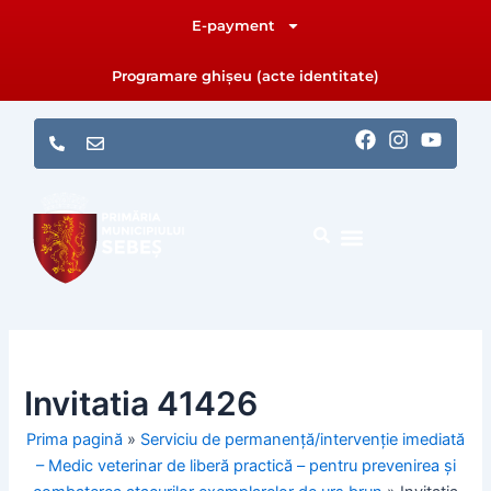
Skip
E-payment
to
content
Programare ghișeu (acte identitate)
F
I
Y
a
n
o
c
s
u
e
t
t
b
a
u
o
g
b
o
r
e
k
a
m
Invitatia 41426
Prima pagină
»
Serviciu de permanență/intervenție imediată
– Medic veterinar de liberă practică – pentru prevenirea și