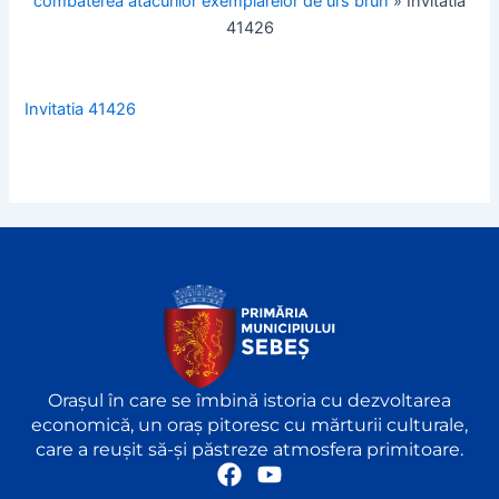
combaterea atacurilor exemplarelor de urs brun
»
Invitatia
41426
Invitatia 41426
Orașul în care se îmbină istoria cu dezvoltarea
economică, un oraș pitoresc cu mărturii culturale,
care a reușit să-și păstreze atmosfera primitoare.
F
Y
a
o