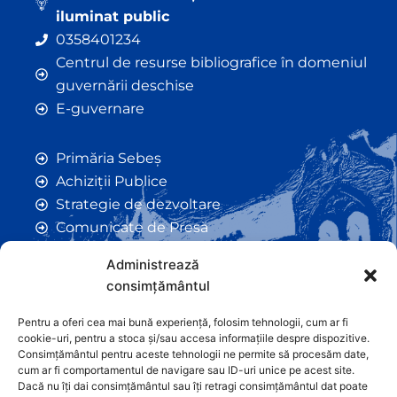
iluminat public
0358401234
Centrul de resurse bibliografice în domeniul
guvernării deschise
E-guvernare
Primăria Sebeș
Achiziții Publice
Strategie de dezvoltare
Comunicate de Presă
Taxe și Impozite Locale
Administrează
Anunțuri
consimțământul
Hotarâri de Consiliu
Certificate de Urbanism
Pentru a oferi cea mai bună experiență, folosim tehnologii, cum ar fi
cookie-uri, pentru a stoca și/sau accesa informațiile despre dispozitive.
Autorizații de Construcții
Consimțământul pentru aceste tehnologii ne permite să procesăm date,
Orașe Înfrățite
cum ar fi comportamentul de navigare sau ID-uri unice pe acest site.
Dacă nu îți dai consimțământul sau îți retragi consimțământul dat poate
Contact