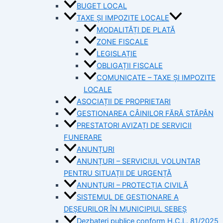
BUGET LOCAL
TAXE ȘI IMPOZITE LOCALE
MODALITĂȚI DE PLATĂ
ZONE FISCALE
LEGISLAȚIE
OBLIGAȚII FISCALE
COMUNICATE – TAXE ȘI IMPOZITE
LOCALE
ASOCIAȚII DE PROPRIETARI
GESTIONAREA CÂINILOR FĂRĂ STĂPÂN
PRESTATORI AVIZAȚI DE SERVICII
FUNERARE
ANUNȚURI
ANUNȚURI – SERVICIUL VOLUNTAR
PENTRU SITUAȚII DE URGENȚĂ
ANUNȚURI – PROTECȚIA CIVILĂ
SISTEMUL DE GESTIONARE A
DEȘEURILOR ÎN MUNICIPIUL SEBEȘ
Dezbateri publice conform H.C.L. 81/2025