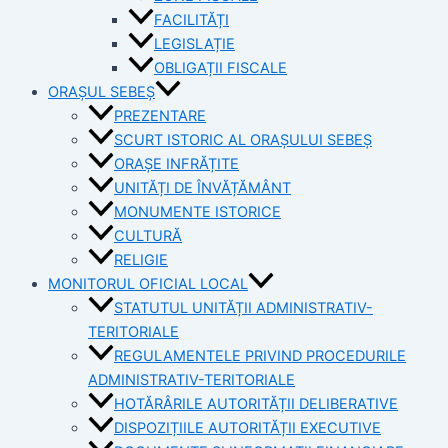
FACILITĂȚI
LEGISLAȚIE
OBLIGAȚII FISCALE
ORAȘUL SEBEȘ
PREZENTARE
SCURT ISTORIC AL ORAȘULUI SEBEȘ
ORAȘE INFRĂȚITE
UNITĂȚI DE ÎNVĂȚĂMÂNT
MONUMENTE ISTORICE
CULTURĂ
RELIGIE
MONITORUL OFICIAL LOCAL
STATUTUL UNITĂȚII ADMINISTRATIV-
TERITORIALE
REGULAMENTELE PRIVIND PROCEDURILE
ADMINISTRATIV-TERITORIALE
HOTĂRÂRILE AUTORITĂȚII DELIBERATIVE
DISPOZIȚIILE AUTORITĂȚII EXECUTIVE