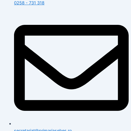
0258 - 731 318
secretariat@primariasebes.ro