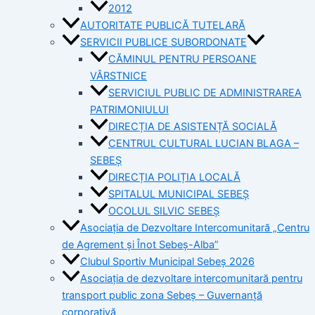
2012
AUTORITATE PUBLICĂ TUTELARĂ
SERVICII PUBLICE SUBORDONATE
CĂMINUL PENTRU PERSOANE
VÂRSTNICE
SERVICIUL PUBLIC DE ADMINISTRAREA
PATRIMONIULUI
DIRECȚIA DE ASISTENȚĂ SOCIALĂ
CENTRUL CULTURAL LUCIAN BLAGA –
SEBEȘ
DIRECȚIA POLIȚIA LOCALĂ
SPITALUL MUNICIPAL SEBEȘ
OCOLUL SILVIC SEBEȘ
Asociația de Dezvoltare Intercomunitară „Centru
de Agrement și Înot Sebeș-Alba”
Clubul Sportiv Municipal Sebeș 2026
Asociația de dezvoltare intercomunitară pentru
transport public zona Sebeș – Guvernanță
corporativă