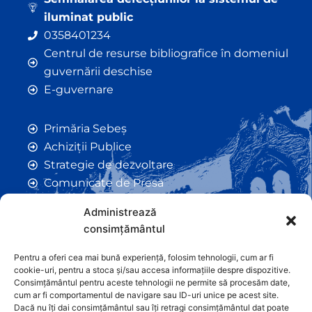
iluminat public
0358401234
Centrul de resurse bibliografice în domeniul
guvernării deschise
E-guvernare
Primăria Sebeș
Achiziții Publice
Strategie de dezvoltare
Comunicate de Presă
Taxe și Impozite Locale
Administrează
Anunțuri
consimțământul
Hotarâri de Consiliu
Certificate de Urbanism
Pentru a oferi cea mai bună experiență, folosim tehnologii, cum ar fi
cookie-uri, pentru a stoca și/sau accesa informațiile despre dispozitive.
Autorizații de Construcții
Consimțământul pentru aceste tehnologii ne permite să procesăm date,
Orașe Înfrățite
cum ar fi comportamentul de navigare sau ID-uri unice pe acest site.
Dacă nu îți dai consimțământul sau îți retragi consimțământul dat poate
Contact