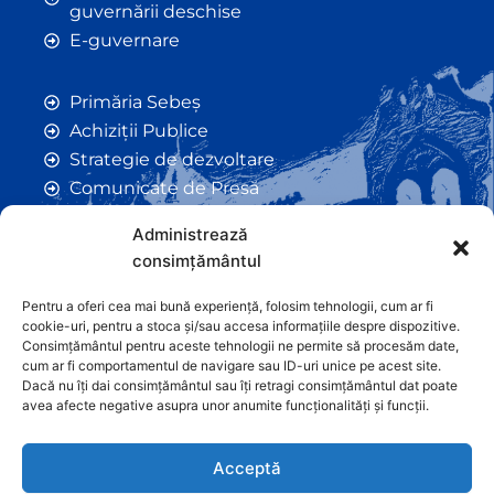
guvernării deschise
E-guvernare
Primăria Sebeș
Achiziții Publice
Strategie de dezvoltare
Comunicate de Presă
Taxe și Impozite Locale
Administrează
Anunțuri
consimțământul
Hotarâri de Consiliu
Certificate de Urbanism
Pentru a oferi cea mai bună experiență, folosim tehnologii, cum ar fi
cookie-uri, pentru a stoca și/sau accesa informațiile despre dispozitive.
Autorizații de Construcții
Consimțământul pentru aceste tehnologii ne permite să procesăm date,
Orașe Înfrățite
cum ar fi comportamentul de navigare sau ID-uri unice pe acest site.
Dacă nu îți dai consimțământul sau îți retragi consimțământul dat poate
Contact
avea afecte negative asupra unor anumite funcționalități și funcții.
Acceptă