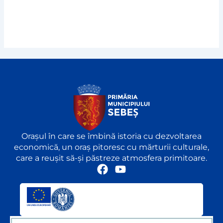
Orașul în care se îmbină istoria cu dezvoltarea
economică, un oraș pitoresc cu mărturii culturale,
care a reușit să-și păstreze atmosfera primitoare.
F
Y
a
o
c
u
e
t
b
u