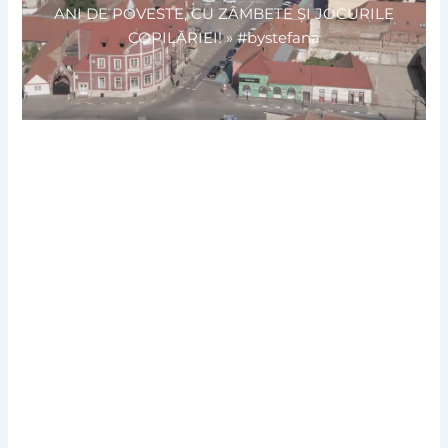
ANI DE POVESTE, CU ZÂMBETE ȘI JOCURILE
COPILĂRIEI!
»
#bystefana