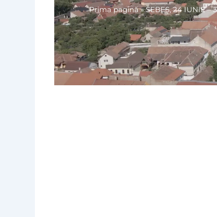
Prima pagină
»
SEBEȘ, 24 IUNIE –