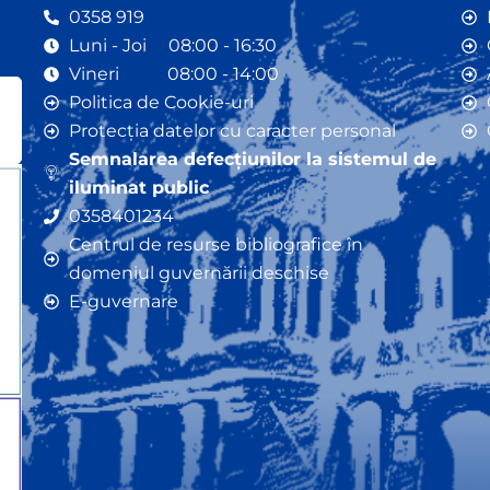
0358 919
Luni - Joi 08:00 - 16:30
Vineri 08:00 - 14:00
Politica de Cookie-uri
Protecția datelor cu caracter personal
Semnalarea defecțiunilor la sistemul de
iluminat public
0358401234
Centrul de resurse bibliografice în
domeniul guvernării deschise
E-guvernare