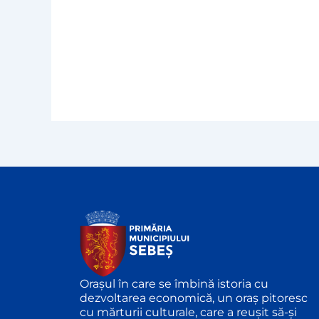
Orașul în care se îmbină istoria cu
dezvoltarea economică, un oraș pitoresc
cu mărturii culturale, care a reușit să-și