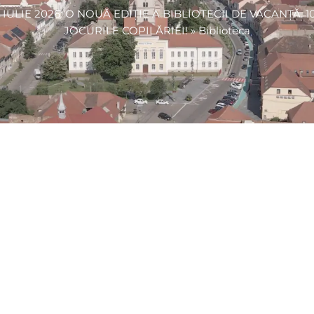
 3 IULIE 2026: O NOUĂ EDIȚIE A BIBLIOTECII DE VACANȚĂ. 
JOCURILE COPILĂRIEI!
»
Biblioteca