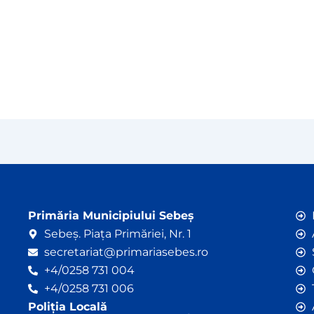
Primăria Municipiului Sebeș
Sebeș. Piața Primăriei, Nr. 1
secretariat@primariasebes.ro
+4/0258 731 004
+4/0258 731 006
Poliția Locală