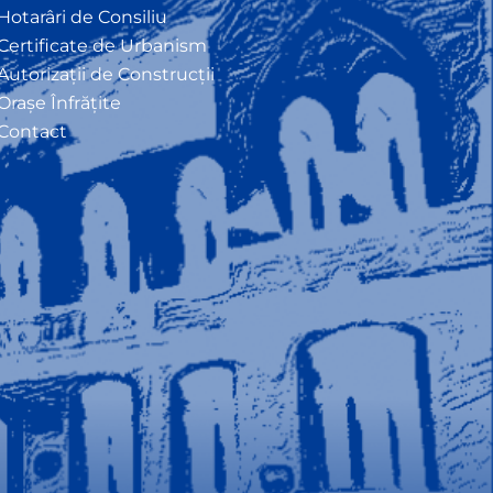
Hotarâri de Consiliu
Certificate de Urbanism
Autorizații de Construcții
Orașe Înfrățite
Contact