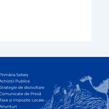
Primăria Sebeș
Achiziții Publice
Strategie de dezvoltare
Comunicate de Presă
Taxe și Impozite Locale
Anunțuri