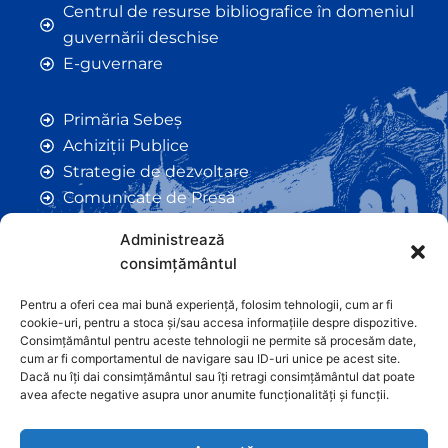
Centrul de resurse bibliografice în domeniul
guvernării deschise
E-guvernare
Primăria Sebeș
Achiziții Publice
Strategie de dezvoltare
Comunicate de Presă
Taxe și Impozite Locale
Administrează
Anunțuri
consimțământul
Hotarâri de Consiliu
Certificate de Urbanism
Pentru a oferi cea mai bună experiență, folosim tehnologii, cum ar fi
cookie-uri, pentru a stoca și/sau accesa informațiile despre dispozitive.
Autorizații de Construcții
Consimțământul pentru aceste tehnologii ne permite să procesăm date,
Orașe Înfrățite
cum ar fi comportamentul de navigare sau ID-uri unice pe acest site.
Dacă nu îți dai consimțământul sau îți retragi consimțământul dat poate
Contact
avea afecte negative asupra unor anumite funcționalități și funcții.