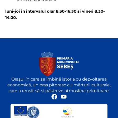
luni-joi in intervalul orar 8.30-16.30 si vineri 8.30-
14.00.
Orașul în care se îmbină istoria cu dezvoltarea
economică, un oraș pitoresc cu mărturii culturale,
care a reușit să-și păstreze atmosfera primitoare.
F
Y
a
o
c
u
e
t