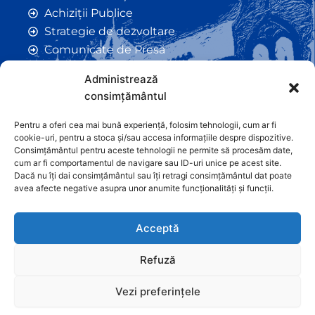
Achiziții Publice
Strategie de dezvoltare
Comunicate de Presă
Taxe și Impozite Locale
Administrează
Anunțuri
consimțământul
Hotarâri de Consiliu
Certificate de Urbanism
Pentru a oferi cea mai bună experiență, folosim tehnologii, cum ar fi
cookie-uri, pentru a stoca și/sau accesa informațiile despre dispozitive.
Autorizații de Construcții
Consimțământul pentru aceste tehnologii ne permite să procesăm date,
Orașe Înfrățite
cum ar fi comportamentul de navigare sau ID-uri unice pe acest site.
Dacă nu îți dai consimțământul sau îți retragi consimțământul dat poate
Contact
avea afecte negative asupra unor anumite funcționalități și funcții.
Acceptă
Refuză
Vezi preferințele
Graficã și dezvoltare website