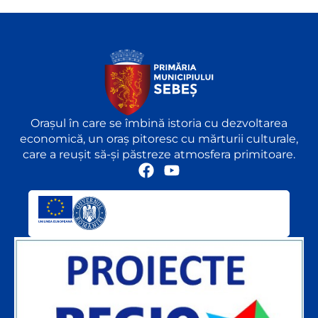
Orașul în care se îmbină istoria cu dezvoltarea
economică, un oraș pitoresc cu mărturii culturale,
care a reușit să-și păstreze atmosfera primitoare.
F
Y
a
o
c
u
e
t
b
u
o
b
o
e
k