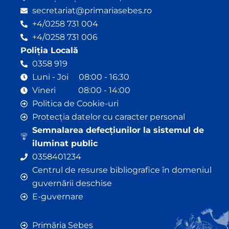
secretariat@primariasebes.ro
+4/0258 731 004
+4/0258 731 006
Poliția Locală
0358 919
Luni - Joi 08:00 - 16:30
Vineri 08:00 - 14:00
Politica de Cookie-uri
Protecția datelor cu caracter personal
Semnalarea defecțiunilor la sistemul de
iluminat public
0358401234
Centrul de resurse bibliografice în domeniul
guvernării deschise
E-guvernare
Primăria Sebeș