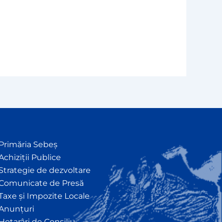
Primăria Sebeș
Achiziții Publice
Strategie de dezvoltare
Comunicate de Presă
Taxe și Impozite Locale
Anunțuri
Hotarâri de Consiliu