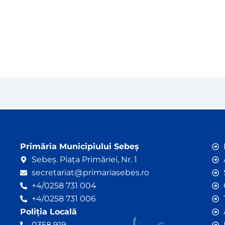
Primăria Municipiului Sebeș
Sebeș. Piața Primăriei, Nr. 1
secretariat@primariasebes.ro
+4/0258 731 004
+4/0258 731 006
Poliția Locală
0358 919