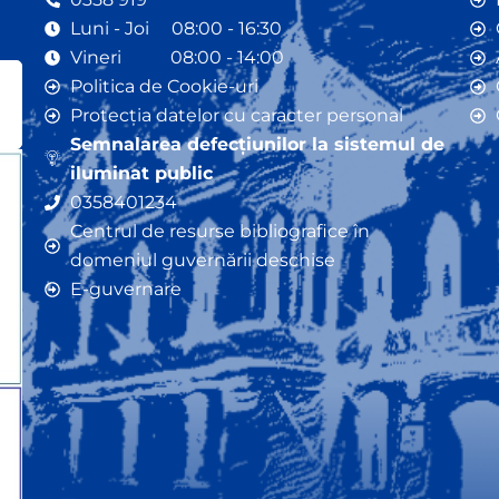
Luni - Joi 08:00 - 16:30
Vineri 08:00 - 14:00
Politica de Cookie-uri
Protecția datelor cu caracter personal
Semnalarea defecțiunilor la sistemul de
iluminat public
0358401234
Centrul de resurse bibliografice în
domeniul guvernării deschise
E-guvernare