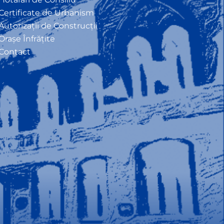
Certificate de Urbanism
Autorizații de Construcții
Orașe Înfrățite
Contact