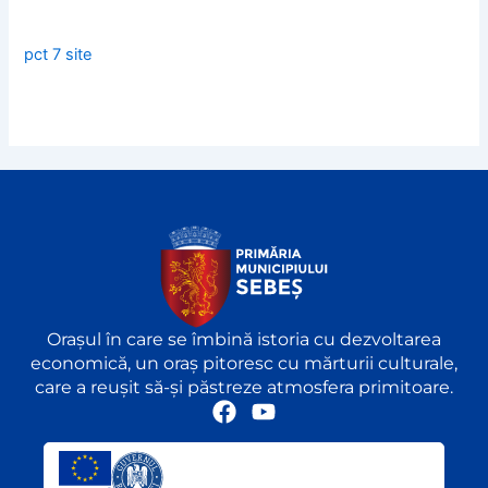
pct 7 site
Orașul în care se îmbină istoria cu dezvoltarea
economică, un oraș pitoresc cu mărturii culturale,
care a reușit să-și păstreze atmosfera primitoare.
F
Y
a
o
c
u
e
t