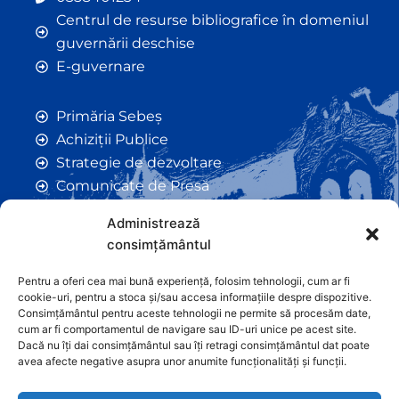
Centrul de resurse bibliografice în domeniul
guvernării deschise
E-guvernare
Primăria Sebeș
Achiziții Publice
Strategie de dezvoltare
Comunicate de Presă
Taxe și Impozite Locale
Administrează
Anunțuri
consimțământul
Hotarâri de Consiliu
Certificate de Urbanism
Pentru a oferi cea mai bună experiență, folosim tehnologii, cum ar fi
cookie-uri, pentru a stoca și/sau accesa informațiile despre dispozitive.
Autorizații de Construcții
Consimțământul pentru aceste tehnologii ne permite să procesăm date,
Orașe Înfrățite
cum ar fi comportamentul de navigare sau ID-uri unice pe acest site.
Dacă nu îți dai consimțământul sau îți retragi consimțământul dat poate
Contact
avea afecte negative asupra unor anumite funcționalități și funcții.