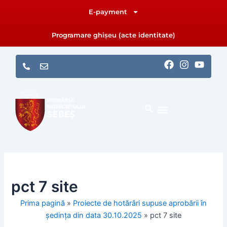
Skip
E-payment
to
content
Programare ghișeu (acte identitate)
F
I
Y
a
n
o
c
s
u
e
t
t
b
a
u
o
g
b
o
r
e
k
a
m
pct 7 site
Prima pagină
»
Proiecte de hotărâri supuse aprobării în
ședința din data 30.10.2025
»
pct 7 site