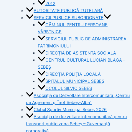
2012
AUTORITATE PUBLICĂ TUTELARĂ
SERVICII PUBLICE SUBORDONATE
CĂMINUL PENTRU PERSOANE
VÂRSTNICE
SERVICIUL PUBLIC DE ADMINISTRAREA
PATRIMONIULUI
DIRECȚIA DE ASISTENȚĂ SOCIALĂ
CENTRUL CULTURAL LUCIAN BLAGA –
SEBEȘ
DIRECȚIA POLIȚIA LOCALĂ
SPITALUL MUNICIPAL SEBEȘ
OCOLUL SILVIC SEBEȘ
Asociația de Dezvoltare Intercomunitară „Centru
de Agrement și Înot Sebeș-Alba”
Clubul Sportiv Municipal Sebeș 2026
Asociația de dezvoltare intercomunitară pentru
transport public zona Sebeș – Guvernanță
corporativă