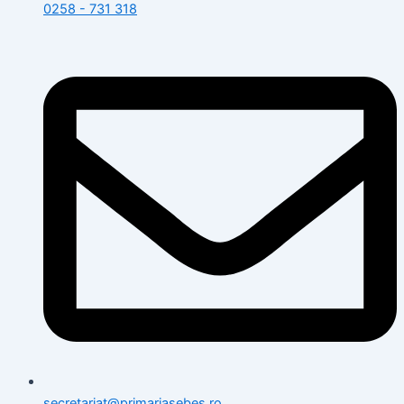
0258 - 731 318
secretariat@primariasebes.ro