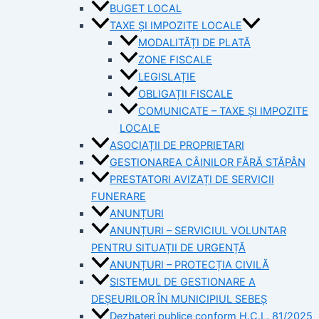
BUGET LOCAL
TAXE ȘI IMPOZITE LOCALE
MODALITĂȚI DE PLATĂ
ZONE FISCALE
LEGISLAȚIE
OBLIGAȚII FISCALE
COMUNICATE – TAXE ȘI IMPOZITE
LOCALE
ASOCIAȚII DE PROPRIETARI
GESTIONAREA CÂINILOR FĂRĂ STĂPÂN
PRESTATORI AVIZAȚI DE SERVICII
FUNERARE
ANUNȚURI
ANUNȚURI – SERVICIUL VOLUNTAR
PENTRU SITUAȚII DE URGENȚĂ
ANUNȚURI – PROTECȚIA CIVILĂ
SISTEMUL DE GESTIONARE A
DEȘEURILOR ÎN MUNICIPIUL SEBEȘ
Dezbateri publice conform H.C.L. 81/2025