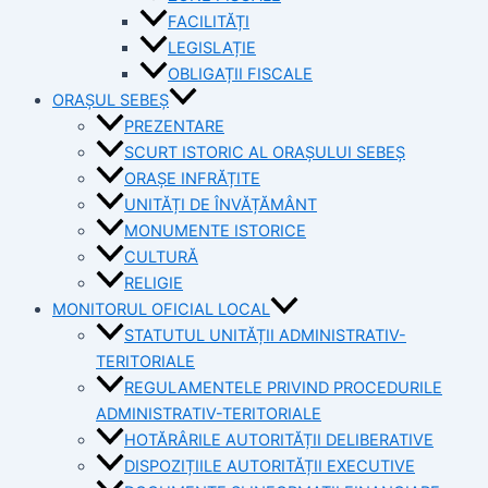
FACILITĂȚI
LEGISLAȚIE
OBLIGAȚII FISCALE
ORAȘUL SEBEȘ
PREZENTARE
SCURT ISTORIC AL ORAȘULUI SEBEȘ
ORAȘE INFRĂȚITE
UNITĂȚI DE ÎNVĂȚĂMÂNT
MONUMENTE ISTORICE
CULTURĂ
RELIGIE
MONITORUL OFICIAL LOCAL
STATUTUL UNITĂȚII ADMINISTRATIV-
TERITORIALE
REGULAMENTELE PRIVIND PROCEDURILE
ADMINISTRATIV-TERITORIALE
HOTĂRÂRILE AUTORITĂȚII DELIBERATIVE
DISPOZIȚIILE AUTORITĂȚII EXECUTIVE