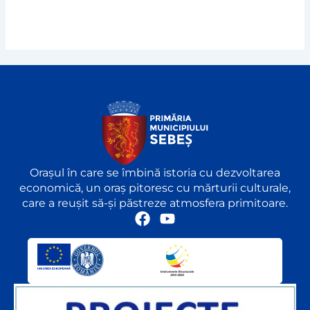
Orașul în care se îmbină istoria cu dezvoltarea
economică, un oraș pitoresc cu mărturii culturale,
care a reușit să-și păstreze atmosfera primitoare.
F
Y
a
o
c
u
e
t
b
u
o
b
o
e