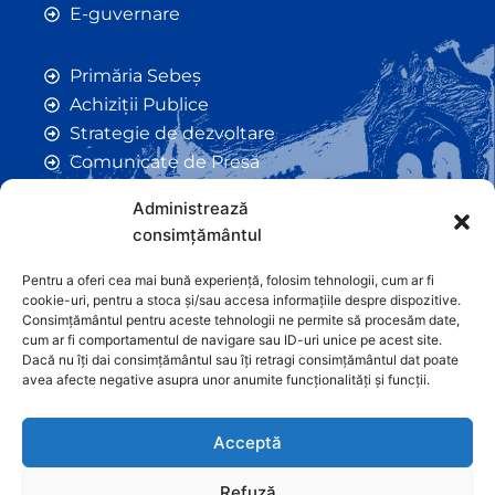
E-guvernare
Primăria Sebeș
Achiziții Publice
Strategie de dezvoltare
Comunicate de Presă
Taxe și Impozite Locale
Administrează
Anunțuri
consimțământul
Hotarâri de Consiliu
Certificate de Urbanism
Pentru a oferi cea mai bună experiență, folosim tehnologii, cum ar fi
cookie-uri, pentru a stoca și/sau accesa informațiile despre dispozitive.
Autorizații de Construcții
Consimțământul pentru aceste tehnologii ne permite să procesăm date,
Orașe Înfrățite
cum ar fi comportamentul de navigare sau ID-uri unice pe acest site.
Dacă nu îți dai consimțământul sau îți retragi consimțământul dat poate
Contact
avea afecte negative asupra unor anumite funcționalități și funcții.
Acceptă
Refuză