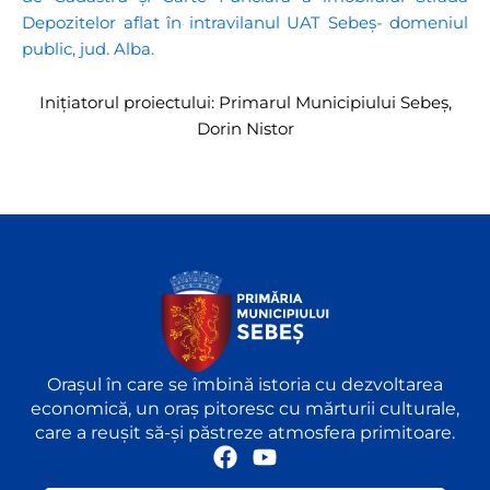
Depozitelor aflat în intravilanul UAT Sebeș- domeniul
public, jud. Alba.
Inițiatorul proiectului: Primarul Municipiului Sebeș,
Dorin Nistor
Orașul în care se îmbină istoria cu dezvoltarea
economică, un oraș pitoresc cu mărturii culturale,
care a reușit să-și păstreze atmosfera primitoare.
F
Y
a
o