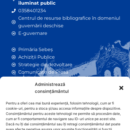
iluminat public
0358401234
Centrul de resurse bibliografice în domeniul
guvernării deschise
E-guvernare
Primăria Sebeș
Achiziții Publice
Strategie de dezvoltare
Comunicate de Presă
Taxe și Impozite Locale
Administrează
Anunțuri
consimțământul
Hotarâri de Consiliu
Certificate de Urbanism
Pentru a oferi cea mai bună experiență, folosim tehnologii, cum ar fi
cookie-uri, pentru a stoca și/sau accesa informațiile despre dispozitive.
Autorizații de Construcții
Consimțământul pentru aceste tehnologii ne permite să procesăm date,
Orașe Înfrățite
cum ar fi comportamentul de navigare sau ID-uri unice pe acest site.
Dacă nu îți dai consimțământul sau îți retragi consimțământul dat poate
Contact
avea afecte negative asupra unor anumite funcționalități și funcții.