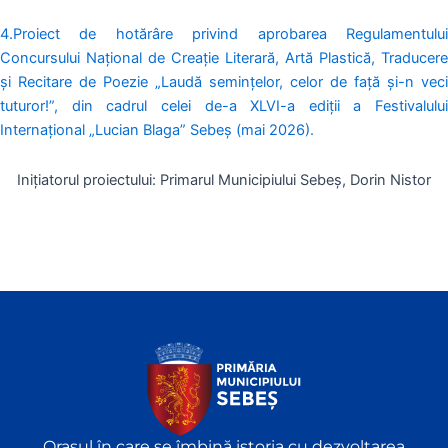
4.Proiect de hotărâre privind aprobarea Regulamentului
Concursului Național de Creație Literară, Artă Plastică, Traducere
și Recitare de Poezie „Laudă semințelor, celor de față și-n veci
tuturor!”, din cadrul celei de-a XLVI-a ediții a Festivalului
Internațional „Lucian Blaga” Sebeș (mai 2026).
Inițiatorul proiectului: Primarul Municipiului Sebeș, Dorin Nistor
Orașul în care se îmbină istoria cu dezvoltarea