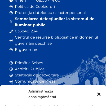
Vineri 08:00 - 14:00
Politica de Cookie-uri
Protecția datelor cu caracter personal
Semnalarea defecțiunilor la sistemul de
iluminat public
0358401234
Centrul de resurse bibliografice în domeniul
guvernării deschise
E-guvernare
Primăria Sebeș
Achiziții Publice
Strategie de dezvoltare
Comunicate de Presă
Taxe și Impozite Locale
Administrează
Anunțuri
consimțământul
Hotarâri de Consiliu
Certificate de Urbanism