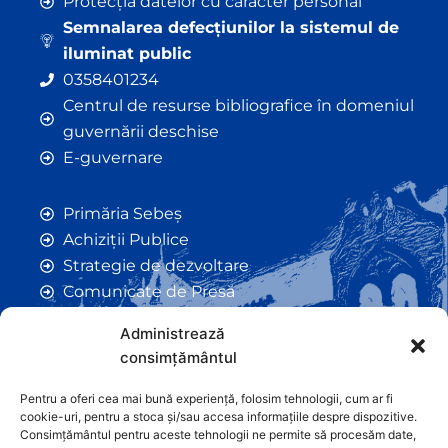
Protecția datelor cu caracter personal
Semnalarea defecțiunilor la sistemul de
iluminat public
0358401234
Centrul de resurse bibliografice în domeniul
guvernării deschise
E-guvernare
Primăria Sebeș
Achiziții Publice
Strategie de dezvoltare
Comunicate de Presă
Taxe și Impozite Locale
Administrează
Anunțuri
consimțământul
Hotarâri de Consiliu
Certificate de Urbanism
Pentru a oferi cea mai bună experiență, folosim tehnologii, cum ar fi
cookie-uri, pentru a stoca și/sau accesa informațiile despre dispozitive.
Autorizații de Construcții
Consimțământul pentru aceste tehnologii ne permite să procesăm date,
Orașe Înfrățite