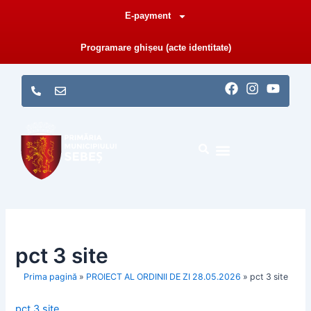
Skip
E-payment
to
content
Programare ghișeu (acte identitate)
F
I
Y
a
n
o
c
s
u
e
t
t
b
a
u
o
g
b
o
r
e
k
a
m
pct 3 site
Prima pagină
»
PROIECT AL ORDINII DE ZI 28.05.2026
»
pct 3 site
pct 3 site