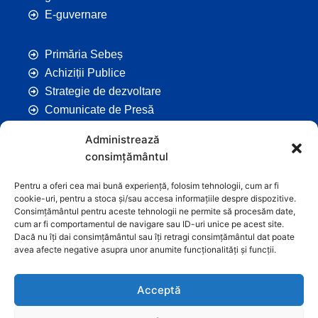
E-guvernare
Primăria Sebeș
Achiziții Publice
Strategie de dezvoltare
Comunicate de Presă
Taxe și Impozite Locale
Administrează
Anunțuri
consimțământul
Hotarâri de Consiliu
Certificate de Urbanism
Pentru a oferi cea mai bună experiență, folosim tehnologii, cum ar fi
cookie-uri, pentru a stoca și/sau accesa informațiile despre dispozitive.
Autorizații de Construcții
Consimțământul pentru aceste tehnologii ne permite să procesăm date,
Orașe Înfrățite
cum ar fi comportamentul de navigare sau ID-uri unice pe acest site.
Dacă nu îți dai consimțământul sau îți retragi consimțământul dat poate
Contact
avea afecte negative asupra unor anumite funcționalități și funcții.
Acceptă