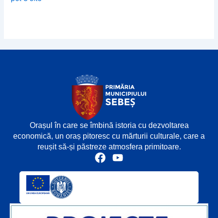
Orașul în care se îmbină istoria cu dezvoltarea
economică, un oraș pitoresc cu mărturii culturale, care a
reușit să-și păstreze atmosfera primitoare.
F
Y
a
o
c
u
e
t
b
u
o
b