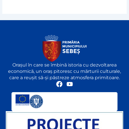
Orașul în care se îmbină istoria cu dezvoltarea
economică, un oraș pitoresc cu mărturii culturale,
care a reușit să-și păstreze atmosfera primitoare.
F
Y
a
o
c
u
e
t
b
u
o
b
o
e
k