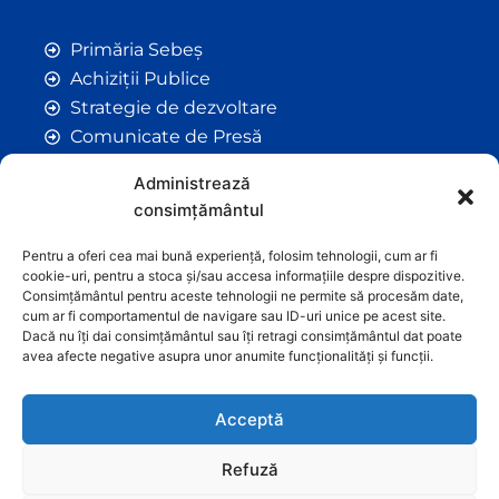
Primăria Sebeș
Achiziții Publice
Strategie de dezvoltare
Comunicate de Presă
Taxe și Impozite Locale
Administrează
Anunțuri
consimțământul
Hotarâri de Consiliu
Certificate de Urbanism
Pentru a oferi cea mai bună experiență, folosim tehnologii, cum ar fi
cookie-uri, pentru a stoca și/sau accesa informațiile despre dispozitive.
Autorizații de Construcții
Consimțământul pentru aceste tehnologii ne permite să procesăm date,
Orașe Înfrățite
cum ar fi comportamentul de navigare sau ID-uri unice pe acest site.
Dacă nu îți dai consimțământul sau îți retragi consimțământul dat poate
Contact
avea afecte negative asupra unor anumite funcționalități și funcții.
Acceptă
Refuză