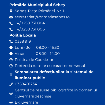
Primăria Municipiului Sebeș
Sebeș. Piața Primăriei, Nr. 1
secretariat@primariasebes.ro
+4/0258 731 004
+4/0258 731 006
Poliția Locală
0358 919
Luni - Joi 08:00 - 16:30
Vineri 08:00 - 14:00
Politica de Cookie-uri
Protecția datelor cu caracter personal
Semnalarea defecțiunilor la sistemul de
iluminat public
0358401234
Centrul de resurse bibliografice în domeniul
guvernării deschise
E-guvernare