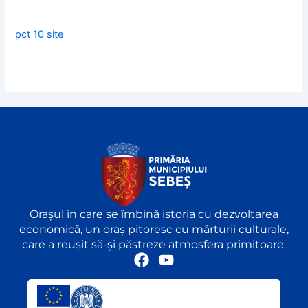
pct 10 site
Orașul în care se îmbină istoria cu dezvoltarea
economică, un oraș pitoresc cu mărturii culturale,
care a reușit să-și păstreze atmosfera primitoare.
F
Y
a
o
c
u
e
t