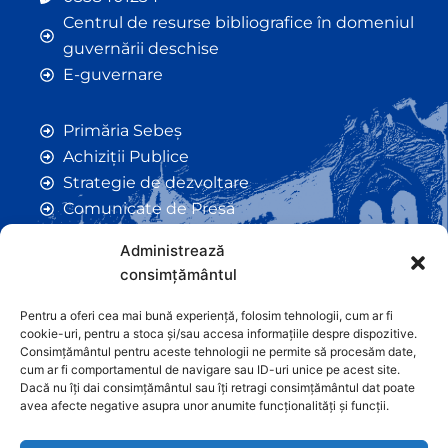
Centrul de resurse bibliografice în domeniul
guvernării deschise
E-guvernare
Primăria Sebeș
Achiziții Publice
Strategie de dezvoltare
Comunicate de Presă
Taxe și Impozite Locale
Administrează
Anunțuri
consimțământul
Hotarâri de Consiliu
Certificate de Urbanism
Pentru a oferi cea mai bună experiență, folosim tehnologii, cum ar fi
cookie-uri, pentru a stoca și/sau accesa informațiile despre dispozitive.
Autorizații de Construcții
Consimțământul pentru aceste tehnologii ne permite să procesăm date,
Orașe Înfrățite
cum ar fi comportamentul de navigare sau ID-uri unice pe acest site.
Dacă nu îți dai consimțământul sau îți retragi consimțământul dat poate
Contact
avea afecte negative asupra unor anumite funcționalități și funcții.