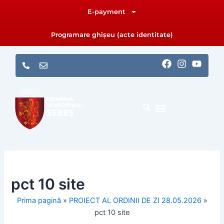
Skip
E-payment
to
content
Programare ghișeu (acte identitate)
F
I
Y
a
n
o
c
s
u
e
t
t
b
a
u
o
g
b
o
r
e
k
a
m
pct 10 site
Prima pagină
»
PROIECT AL ORDINII DE ZI 28.05.2026
»
pct 10 site