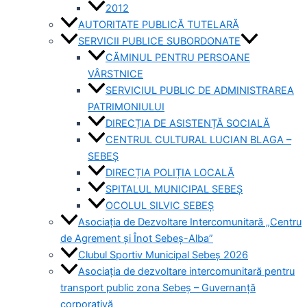
2012
AUTORITATE PUBLICĂ TUTELARĂ
SERVICII PUBLICE SUBORDONATE
CĂMINUL PENTRU PERSOANE
VÂRSTNICE
SERVICIUL PUBLIC DE ADMINISTRAREA
PATRIMONIULUI
DIRECȚIA DE ASISTENȚĂ SOCIALĂ
CENTRUL CULTURAL LUCIAN BLAGA –
SEBEȘ
DIRECȚIA POLIȚIA LOCALĂ
SPITALUL MUNICIPAL SEBEȘ
OCOLUL SILVIC SEBEȘ
Asociația de Dezvoltare Intercomunitară „Centru
de Agrement și Înot Sebeș-Alba”
Clubul Sportiv Municipal Sebeș 2026
Asociația de dezvoltare intercomunitară pentru
transport public zona Sebeș – Guvernanță
corporativă