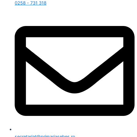
0258 - 731 318
secretariat@primariasebes.ro