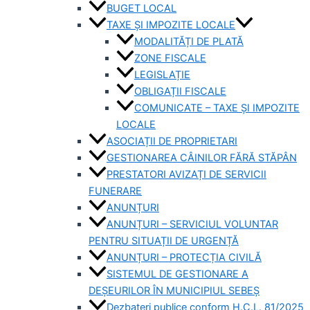
BUGET LOCAL
TAXE ȘI IMPOZITE LOCALE
MODALITĂȚI DE PLATĂ
ZONE FISCALE
LEGISLAȚIE
OBLIGAȚII FISCALE
COMUNICATE – TAXE ȘI IMPOZITE
LOCALE
ASOCIAȚII DE PROPRIETARI
GESTIONAREA CÂINILOR FĂRĂ STĂPÂN
PRESTATORI AVIZAȚI DE SERVICII
FUNERARE
ANUNȚURI
ANUNȚURI – SERVICIUL VOLUNTAR
PENTRU SITUAȚII DE URGENȚĂ
ANUNȚURI – PROTECȚIA CIVILĂ
SISTEMUL DE GESTIONARE A
DEȘEURILOR ÎN MUNICIPIUL SEBEȘ
Dezbateri publice conform H.C.L. 81/2025