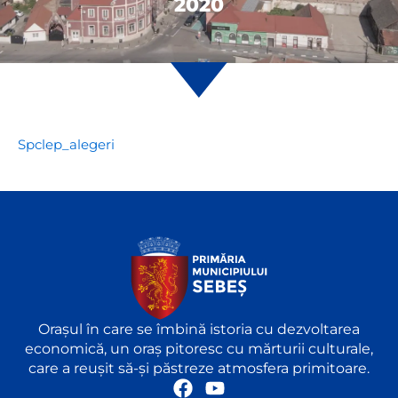
2020
Spclep_alegeri
Orașul în care se îmbină istoria cu dezvoltarea
economică, un oraș pitoresc cu mărturii culturale,
care a reușit să-și păstreze atmosfera primitoare.
F
Y