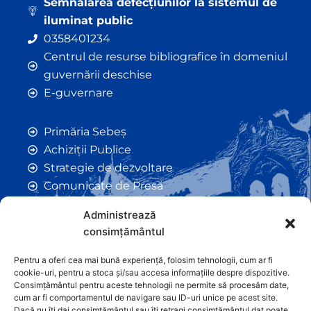
Semnalarea defecțiunilor la sistemul de
iluminat public
0358401234
Centrul de resurse bibliografice în domeniul
guvernării deschise
E-guvernare
Primăria Sebeș
Achiziții Publice
Strategie de dezvoltare
Comunicate de Presă
Taxe și Impozite Locale
Administrează
Anunțuri
consimțământul
Hotarâri de Consiliu
Certificate de Urbanism
Pentru a oferi cea mai bună experiență, folosim tehnologii, cum ar fi
cookie-uri, pentru a stoca și/sau accesa informațiile despre dispozitive.
Autorizații de Construcții
Consimțământul pentru aceste tehnologii ne permite să procesăm date,
Orașe Înfrățite
cum ar fi comportamentul de navigare sau ID-uri unice pe acest site.
Dacă nu îți dai consimțământul sau îți retragi consimțământul dat poate