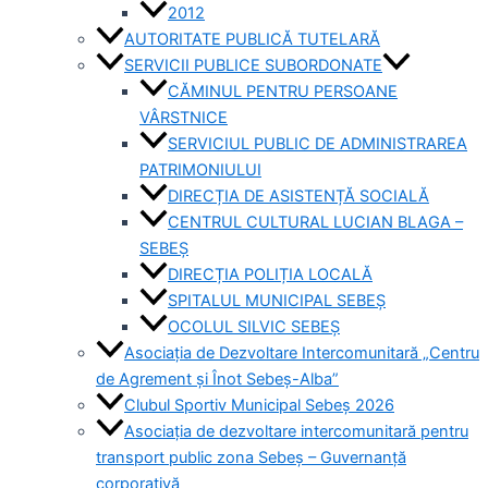
2012
AUTORITATE PUBLICĂ TUTELARĂ
SERVICII PUBLICE SUBORDONATE
CĂMINUL PENTRU PERSOANE
VÂRSTNICE
SERVICIUL PUBLIC DE ADMINISTRAREA
PATRIMONIULUI
DIRECȚIA DE ASISTENȚĂ SOCIALĂ
CENTRUL CULTURAL LUCIAN BLAGA –
SEBEȘ
DIRECȚIA POLIȚIA LOCALĂ
SPITALUL MUNICIPAL SEBEȘ
OCOLUL SILVIC SEBEȘ
Asociația de Dezvoltare Intercomunitară „Centru
de Agrement și Înot Sebeș-Alba”
Clubul Sportiv Municipal Sebeș 2026
Asociația de dezvoltare intercomunitară pentru
transport public zona Sebeș – Guvernanță
corporativă