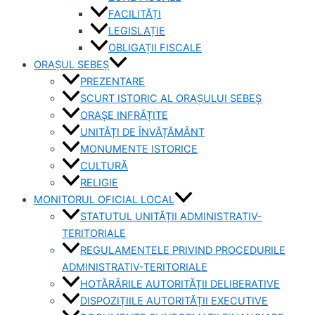
FACILITĂȚI
LEGISLAȚIE
OBLIGAȚII FISCALE
ORAȘUL SEBEȘ
PREZENTARE
SCURT ISTORIC AL ORAȘULUI SEBEȘ
ORAȘE INFRĂȚITE
UNITĂȚI DE ÎNVĂȚĂMÂNT
MONUMENTE ISTORICE
CULTURĂ
RELIGIE
MONITORUL OFICIAL LOCAL
STATUTUL UNITĂȚII ADMINISTRATIV-
TERITORIALE
REGULAMENTELE PRIVIND PROCEDURILE
ADMINISTRATIV-TERITORIALE
HOTĂRÂRILE AUTORITĂȚII DELIBERATIVE
DISPOZIȚIILE AUTORITĂȚII EXECUTIVE