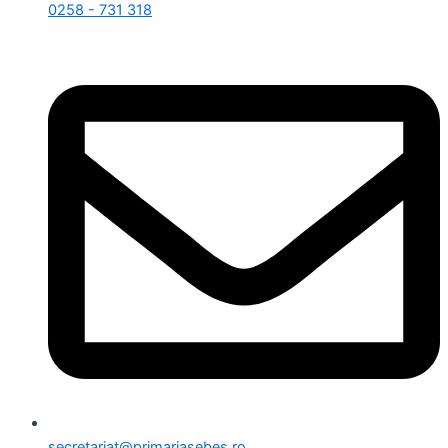
0258 - 731 318
secretariat@primariasebes.ro