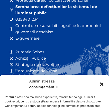
Protecția datelor cu caracter personal
Semnalarea defecțiunilor la sistemul de
iluminat public
0358401234
Centrul de resurse bibliografice în domeniul
guvernării deschise
E-guvernare
Primăria Sebeș
Achiziții Publice
Strategie de dezvoltare
Comunicate de Presă
Taxe și Impozite Locale
Administrează
Anunțuri
consimțământul
Hotarâri de Consiliu
Certificate de Urbanism
Pentru a oferi cea mai bună experiență, folosim tehnologii, cum ar fi
cookie-uri, pentru a stoca și/sau accesa informațiile despre dispozitive.
Autorizații de Construcții
Consimțământul pentru aceste tehnologii ne permite să procesăm date,
Orașe Înfrățite