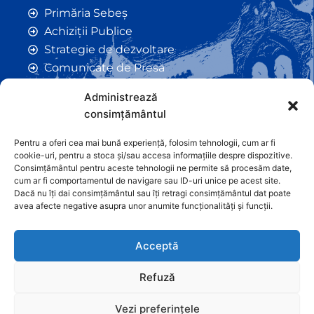
Primăria Sebeș
Achiziții Publice
Strategie de dezvoltare
Comunicate de Presă
Taxe și Impozite Locale
Administrează
Anunțuri
consimțământul
Hotarâri de Consiliu
Certificate de Urbanism
Pentru a oferi cea mai bună experiență, folosim tehnologii, cum ar fi
cookie-uri, pentru a stoca și/sau accesa informațiile despre dispozitive.
Autorizații de Construcții
Consimțământul pentru aceste tehnologii ne permite să procesăm date,
Orașe Înfrățite
cum ar fi comportamentul de navigare sau ID-uri unice pe acest site.
Dacă nu îți dai consimțământul sau îți retragi consimțământul dat poate
Contact
avea afecte negative asupra unor anumite funcționalități și funcții.
Acceptă
Refuză
Vezi preferințele
Graficã și dezvoltare website