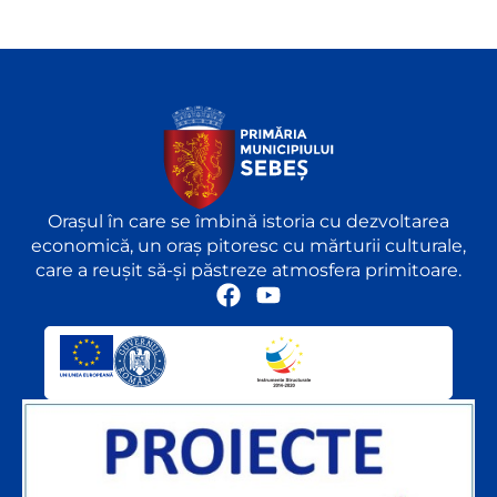
Orașul în care se îmbină istoria cu dezvoltarea
economică, un oraș pitoresc cu mărturii culturale,
care a reușit să-și păstreze atmosfera primitoare.
F
Y
a
o
c
u
e
t
b
u
o
b
o
e
k