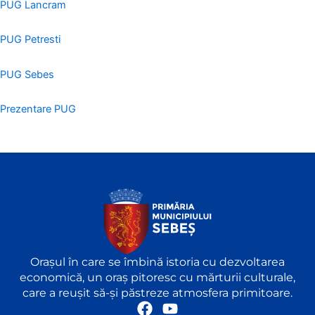
PUG Lancram
PUG Petresti
PUG Sebes
Prezentare PUG
Orașul în care se îmbină istoria cu dezvoltarea
economică, un oraș pitoresc cu mărturii culturale,
care a reușit să-și păstreze atmosfera primitoare.
F
Y