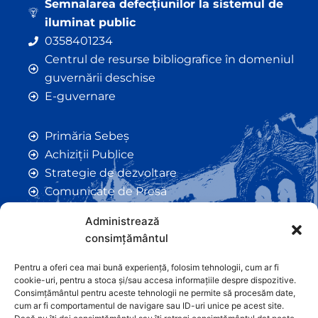
Semnalarea defecțiunilor la sistemul de
iluminat public
0358401234
Centrul de resurse bibliografice în domeniul
guvernării deschise
E-guvernare
Primăria Sebeș
Achiziții Publice
Strategie de dezvoltare
Comunicate de Presă
Taxe și Impozite Locale
Administrează
Anunțuri
consimțământul
Hotarâri de Consiliu
Certificate de Urbanism
Pentru a oferi cea mai bună experiență, folosim tehnologii, cum ar fi
cookie-uri, pentru a stoca și/sau accesa informațiile despre dispozitive.
Autorizații de Construcții
Consimțământul pentru aceste tehnologii ne permite să procesăm date,
Orașe Înfrățite
cum ar fi comportamentul de navigare sau ID-uri unice pe acest site.