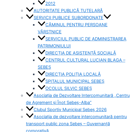
2012
AUTORITATE PUBLICĂ TUTELARĂ
SERVICII PUBLICE SUBORDONATE
CĂMINUL PENTRU PERSOANE
VÂRSTNICE
SERVICIUL PUBLIC DE ADMINISTRAREA
PATRIMONIULUI
DIRECȚIA DE ASISTENȚĂ SOCIALĂ
CENTRUL CULTURAL LUCIAN BLAGA –
SEBEȘ
DIRECȚIA POLIȚIA LOCALĂ
SPITALUL MUNICIPAL SEBEȘ
OCOLUL SILVIC SEBEȘ
Asociația de Dezvoltare Intercomunitară „Centru
de Agrement și Înot Sebeș-Alba”
Clubul Sportiv Municipal Sebeș 2026
Asociația de dezvoltare intercomunitară pentru
transport public zona Sebeș – Guvernanță
corporativă