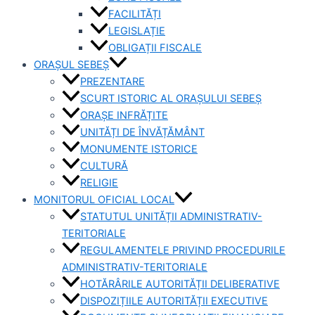
FACILITĂȚI
LEGISLAȚIE
OBLIGAȚII FISCALE
ORAȘUL SEBEȘ
PREZENTARE
SCURT ISTORIC AL ORAȘULUI SEBEȘ
ORAȘE INFRĂȚITE
UNITĂȚI DE ÎNVĂȚĂMÂNT
MONUMENTE ISTORICE
CULTURĂ
RELIGIE
MONITORUL OFICIAL LOCAL
STATUTUL UNITĂȚII ADMINISTRATIV-
TERITORIALE
REGULAMENTELE PRIVIND PROCEDURILE
ADMINISTRATIV-TERITORIALE
HOTĂRÂRILE AUTORITĂȚII DELIBERATIVE
DISPOZIȚIILE AUTORITĂȚII EXECUTIVE