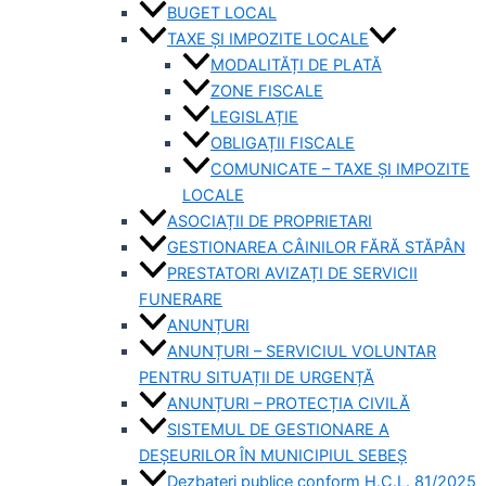
BUGET LOCAL
TAXE ȘI IMPOZITE LOCALE
MODALITĂȚI DE PLATĂ
ZONE FISCALE
LEGISLAȚIE
OBLIGAȚII FISCALE
COMUNICATE – TAXE ȘI IMPOZITE
LOCALE
ASOCIAȚII DE PROPRIETARI
GESTIONAREA CÂINILOR FĂRĂ STĂPÂN
PRESTATORI AVIZAȚI DE SERVICII
FUNERARE
ANUNȚURI
ANUNȚURI – SERVICIUL VOLUNTAR
PENTRU SITUAȚII DE URGENȚĂ
ANUNȚURI – PROTECȚIA CIVILĂ
SISTEMUL DE GESTIONARE A
DEȘEURILOR ÎN MUNICIPIUL SEBEȘ
Dezbateri publice conform H.C.L. 81/2025