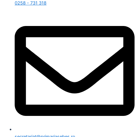
0258 - 731 318
secretariat@primariasebes.ro