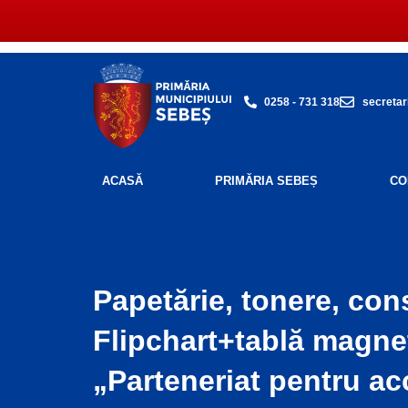
Skip
to
content
0258 - 731 318
secretar
ACASĂ
PRIMĂRIA SEBEȘ
CO
Papetărie, tonere, co
Flipchart+tablă magnet
„Parteneriat pentru ac