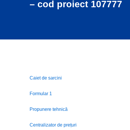
– cod proiect 107777
Caiet de sarcini
Formular 1
Propunere tehnică
Centralizator de prețuri