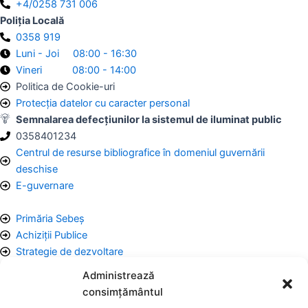
+4/0258 731 006
Poliția Locală
0358 919
Luni - Joi 08:00 - 16:30
Vineri 08:00 - 14:00
Politica de Cookie-uri
Protecția datelor cu caracter personal
Semnalarea defecțiunilor la sistemul de iluminat public
0358401234
Centrul de resurse bibliografice în domeniul guvernării
deschise
E-guvernare
Primăria Sebeș
Achiziții Publice
Strategie de dezvoltare
Comunicate de Presă
Administrează
Taxe și Impozite Locale
consimțământul
Anunțuri