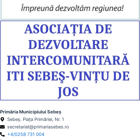
Primăria Municipiului Sebeș
Sebeș. Piața Primăriei, Nr. 1
secretariat@primariasebes.ro
+4/0258 731 004