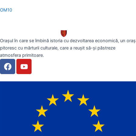
OM10
Orașul în care se îmbină istoria cu dezvoltarea economică, un oraș
pitoresc cu mărturii culturale, care a reușit să-și păstreze
atmosfera primitoare.
F
Y
a
o
c
u
e
t
b
u
o
b
o
e
k