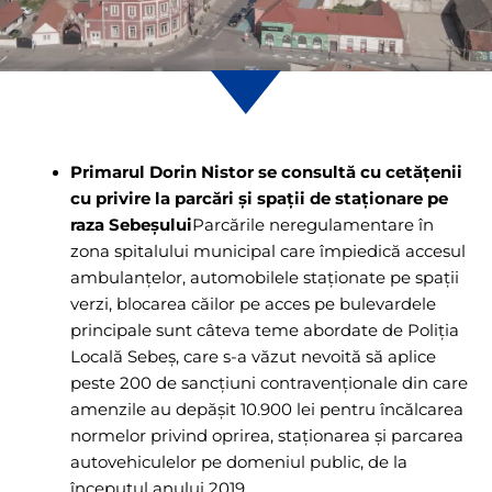
Primarul Dorin Nistor se consultă cu cetățenii
cu privire la parcări și spații de staționare pe
raza Sebeșului
Parcările neregulamentare în
zona spitalului municipal care împiedică accesul
ambulanțelor, automobilele staționate pe spații
verzi, blocarea căilor pe acces pe bulevardele
principale sunt câteva teme abordate de Poliția
Locală Sebeș, care s-a văzut nevoită să aplice
peste 200 de sancțiuni contravenționale din care
amenzile au depășit 10.900 lei pentru încălcarea
normelor privind oprirea, staționarea și parcarea
autovehiculelor pe domeniul public, de la
începutul anului 2019.