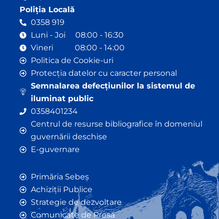
Poliția Locală
0358 919
Luni - Joi 08:00 - 16:30
Vineri 08:00 - 14:00
Politica de Cookie-uri
Protecția datelor cu caracter personal
Semnalarea defecțiunilor la sistemul de
iluminat public
0358401234
Centrul de resurse bibliografice în domeniul
guvernării deschise
E-guvernare
Primăria Sebeș
Achiziții Publice
Strategie de dezvoltare
Comunicate de Presă