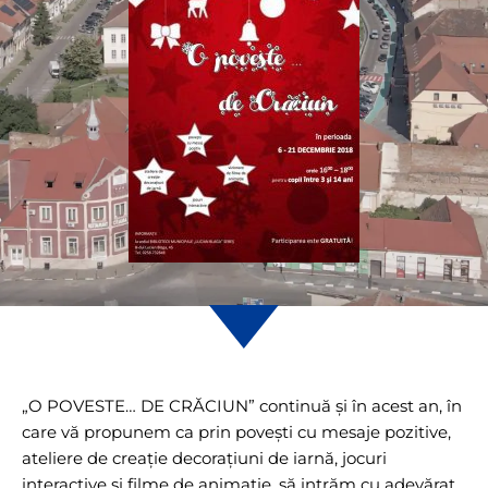
„O POVESTE… DE CRĂCIUN” continuă și în acest an, în
care vă propunem ca prin povești cu mesaje pozitive,
ateliere de creație decorațiuni de iarnă, jocuri
interactive și filme de animație, să intrăm cu adevărat