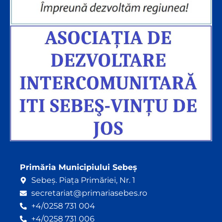
Primăria Municipiului Sebeș
Sebeș. Piața Primăriei, Nr. 1
secretariat@primariasebes.ro
+4/0258 731 004
+4/0258 731 006