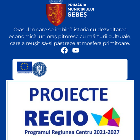
Orașul în care se îmbină istoria cu dezvoltarea
economică, un oraș pitoresc cu mărturii culturale,
care a reușit să-și păstreze atmosfera primitoare.
F
Y
a
o
c
u
e
t
b
u
o
b
o
e
k