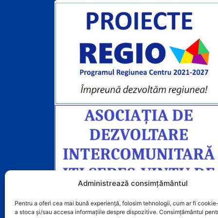
o
b
o
e
k
Administrează consimțământul
Pentru a oferi cea mai bună experiență, folosim tehnologii, cum ar fi cookie-
a stoca și/sau accesa informațiile despre dispozitive. Consimțământul pent