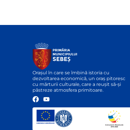
Orașul în care se îmbină istoria cu
dezvoltarea economică, un oraș pitoresc
cu mărturii culturale, care a reușit să-și
păstreze atmosfera primitoare.
F
Y
a
o
c
u
e
t
b
u