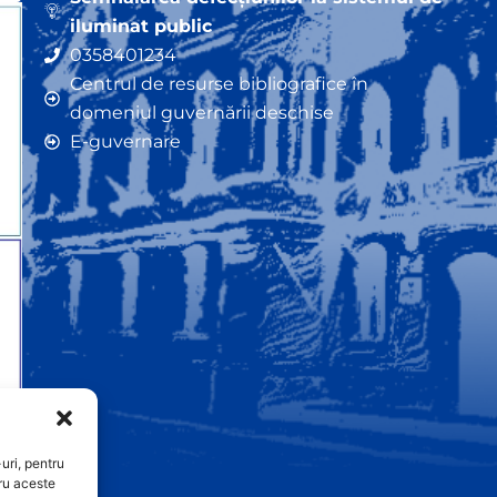
iluminat public
0358401234
Centrul de resurse bibliografice în
domeniul guvernării deschise
E-guvernare
uri, pentru
ru aceste