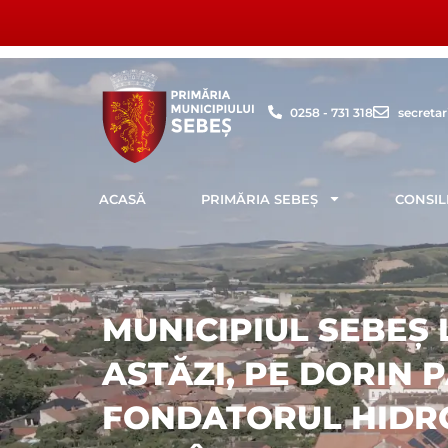
Skip
to
content
0258 - 731 318
secreta
ACASĂ
PRIMĂRIA SEBEȘ
CONSIL
MUNICIPIUL SEBEȘ 
ASTĂZI, PE DORIN 
FONDATORUL HIDRO