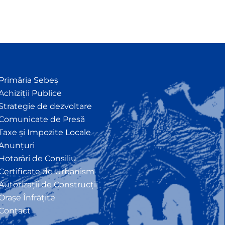
Primăria Sebeș
Achiziții Publice
Strategie de dezvoltare
Comunicate de Presă
Taxe și Impozite Locale
Anunțuri
Hotarâri de Consiliu
Certificate de Urbanism
Autorizații de Construcții
Orașe Înfrățite
Contact