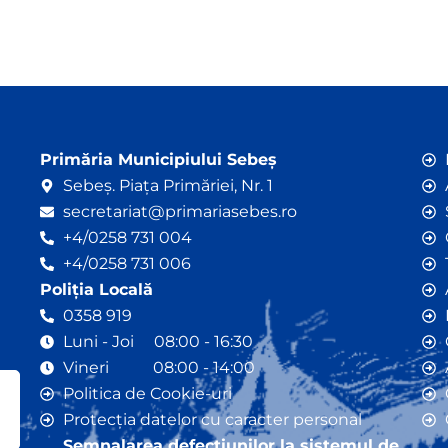
Primăria Municipiului Sebeș
Sebeș. Piața Primăriei, Nr. 1
secretariat@primariasebes.ro
+4/0258 731 004
+4/0258 731 006
Poliția Locală
0358 919
Luni - Joi 08:00 - 16:30
Vineri 08:00 - 14:00
Politica de Cookie-uri
Protecția datelor cu caracter personal
Semnalarea defecțiunilor la sistemul de