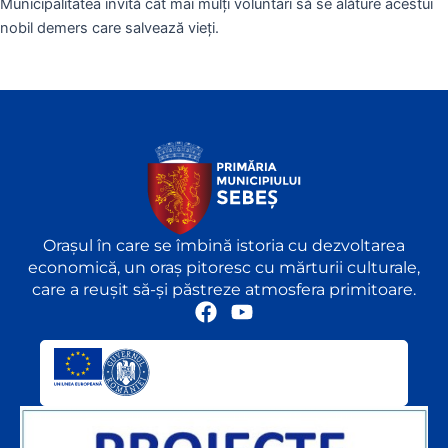
Municipalitatea invită cât mai mulți voluntari să se alăture acestui
nobil demers care salvează vieți.
Orașul în care se îmbină istoria cu dezvoltarea
economică, un oraș pitoresc cu mărturii culturale,
care a reușit să-și păstreze atmosfera primitoare.
F
Y
a
o
c
u
e
t
b
u
o
b
o
e