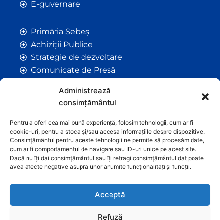
E-guvernare
Primăria Sebeș
Achiziții Publice
Strategie de dezvoltare
Comunicate de Presă
Taxe și Impozite Locale
Administrează
Anunțuri
consimțământul
Hotarâri de Consiliu
Certificate de Urbanism
Pentru a oferi cea mai bună experiență, folosim tehnologii, cum ar fi
cookie-uri, pentru a stoca și/sau accesa informațiile despre dispozitive.
Autorizații de Construcții
Consimțământul pentru aceste tehnologii ne permite să procesăm date,
Orașe Înfrățite
cum ar fi comportamentul de navigare sau ID-uri unice pe acest site.
Dacă nu îți dai consimțământul sau îți retragi consimțământul dat poate
Contact
avea afecte negative asupra unor anumite funcționalități și funcții.
Acceptă
Refuză